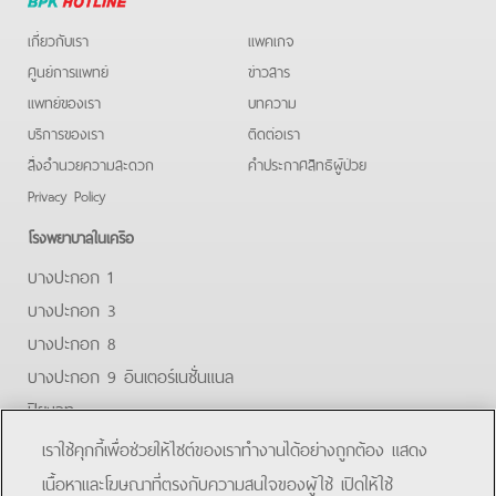
Hotline
เกี่ยวกับเรา
แพคเกจ
ศูนย์การแพทย์
ข่าวสาร
แพทย์ของเรา
บทความ
บริการของเรา
ติดต่อเรา
สิ่งอำนวยความสะดวก
คําประกาศสิทธิผู้ป่วย
Privacy Policy
โรงพยาบาลในเครือ
บางปะกอก 1
บางปะกอก 3
บางปะกอก 8
บางปะกอก 9 อินเตอร์เนชั่นแนล
ปิยะเวท
บางปะกอก-รังสิต 2
เราใช้คุกกี้เพื่อช่วยให้ไซต์ของเราทำงานได้อย่างถูกต้อง แสดง
บางปะกอกสมุทรปราการ
เนื้อหาและโฆษณาที่ตรงกับความสนใจของผู้ใช้ เปิดให้ใช้