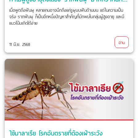
เมื่อพูดถึงฟันผุ หลายคนอาจนึกถึงแค่รูผุบนฟันด้านบน แต่ในความเป็น
จริง รากฟันผุ ก็เป็นอีกหนึ่งปัญหาสำคัญที่มักพบในกลุ่มผู้สูงอายุ และมี
แนวโน้มเกิดได้ง่าย
อ่าน
11 มิ.ย. 2568
ไข้มาลาเรีย โรคอันตรายที่ต้องเฝ้าระวัง