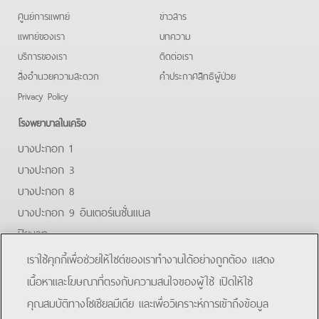
ศูนย์การแพทย์
ข่าวสาร
แพทย์ของเรา
บทความ
บริการของเรา
ติดต่อเรา
สิ่งอำนวยความสะดวก
คําประกาศสิทธิผู้ป่วย
Privacy Policy
โรงพยาบาลในเครือ
บางปะกอก 1
บางปะกอก 3
บางปะกอก 8
บางปะกอก 9 อินเตอร์เนชั่นแนล
ปิยะเวท
บางปะกอก-รังสิต 2
เราใช้คุกกี้เพื่อช่วยให้ไซต์ของเราทำงานได้อย่างถูกต้อง แสดง
บางปะกอกสมุทรปราการ
เนื้อหาและโฆษณาที่ตรงกับความสนใจของผู้ใช้ เปิดให้ใช้
คุณสมบัติทางโซเชียลมีเดีย และเพื่อวิเคราะห์การเข้าถึงข้อมูล
Facebook
Line