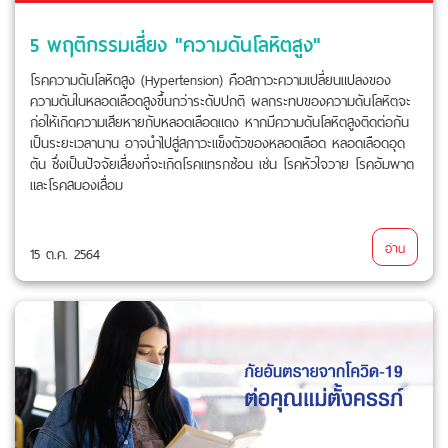
5 พฤติกรรมเสี่ยง "ความดันโลหิตสูง"
โรคความดันโลหิตสูง (Hypertension) คือสภาวะความเปลี่ยนแปลงของ
ความดันในหลอดเลือดสูงขึ้นกว่าระดับปกติ ผลกระทบของความดันโลหิตจะ
ก่อให้เกิดความเสียหายกับหลอดเลือดแดง หากมีความดันโลหิตสูงติดต่อกัน
เป็นระยะเวลานาน อาจนำไปสู่สภาวะแข็งตัวของหลอดเลือด หลอดเลือดอุด
ตัน ซึ่งเป็นปัจจัยเสี่ยงที่จะเกิดโรคแทรกซ้อน เช่น โรคหัวใจวาย โรคอัมพาต
และโรคสมองเสื่อม
อ่าน
15 ต.ค. 2564