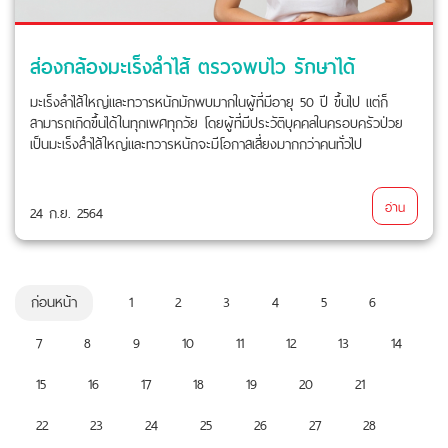
ส่องกล้องมะเร็งลำไส้ ตรวจพบไว รักษาได้
มะเร็งลำไส้ใหญ่และทวารหนักมักพบมากในผู้ที่มีอายุ 50 ปี ขึ้นไป แต่ก็
สามารถเกิดขึ้นได้ในทุกเพศทุกวัย โดยผู้ที่มีประวัติบุคคลในครอบครัวป่วย
เป็นมะเร็งสำไส้ใหญ่และทวารหนักจะมีโอกาสเสี่ยงมากกว่าคนทั่วไป
อ่าน
24 ก.ย. 2564
ก่อนหน้า
1
2
3
4
5
6
7
8
9
10
11
12
13
14
15
16
17
18
19
20
21
22
23
24
25
26
27
28