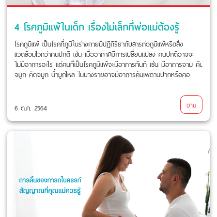
4 โรคภูมิแพ้ในเด็ก เรื่องไม่เล็กที่พ่อแม่ต้องรู้
โรคภูมิแพ้ เป็นโรคที่ภูมิในร่างกายมีปฏิกิริยากับสารก่อภูมิแพ้หรือสิ่ง
แวดล้อมไวกว่าคนปกติ เช่น เมื่ออากาศมีการเปลี่ยนแปลง คนปกติอาจจะ
ไม่มีอาการอะไร แต่คนที่เป็นโรคภูมิแพ้จะมีอาการทันที เช่น มีอาการจาม คัน
จมูก คัดจมูก น้ำมูกไหล ในบางรายอาจมีอาการคันเพดานปากหรือคอ
อ่าน
6 ต.ค. 2564