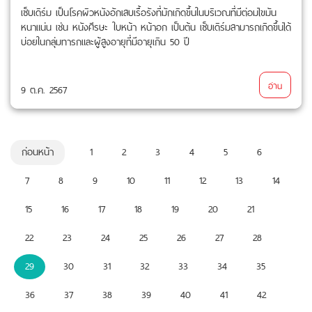
เซ็บเดิร์ม เป็นโรคผิวหนังอักเสบเรื้อรังที่มักเกิดขึ้นในบริเวณที่มีต่อมไขมัน
หนาแน่น เช่น หนังศีรษะ ใบหน้า หน้าอก เป็นต้น เซ็บเดิร์มสามารถเกิดขึ้นได้
บ่อยในกลุ่มทารกและผู้สูงอายุที่มีอายุเกิน 50 ปี
อ่าน
9 ต.ค. 2567
ก่อนหน้า
1
2
3
4
5
6
7
8
9
10
11
12
13
14
15
16
17
18
19
20
21
22
23
24
25
26
27
28
29
30
31
32
33
34
35
36
37
38
39
40
41
42