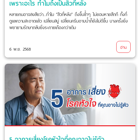
เพราะอะไร ทำไมถึงเป็นสิวที่หลัง
หลายคนอาจสงสัยว่า...ทำไม “สิวที่หลัง” ถึงขึ้นซ้ำๆ ไม่ยอมหายสักที ทั้งที่
ดูแลความสะอาดแล้ว เปลี่ยนสบู่ เปลี่ยนครีมอาบน้ำก็ยังไม่ดีขึ้น บางครั้งยิ่ง
พยายามรักษากลับยิ่งระคายเคืองกว่าเดิม
อ่าน
6 พ.ย. 2568
5 อาการเสี่ยงโรคหัวใจที่คุณอาจไม่รู้ตัว