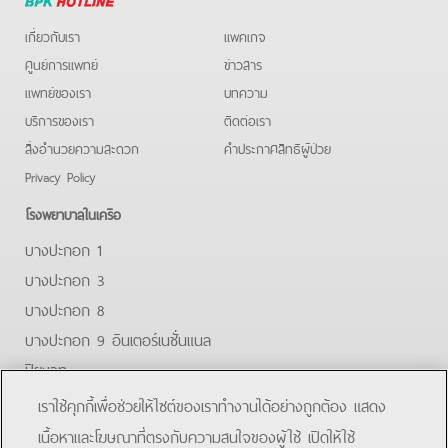
Hotline
เกี่ยวกับเรา
แพคเกจ
ศูนย์การแพทย์
ข่าวสาร
แพทย์ของเรา
บทความ
บริการของเรา
ติดต่อเรา
สิ่งอำนวยความสะดวก
คําประกาศสิทธิผู้ป่วย
Privacy Policy
โรงพยาบาลในเครือ
บางปะกอก 1
บางปะกอก 3
บางปะกอก 8
บางปะกอก 9 อินเตอร์เนชั่นแนล
ปิยะเวท
บางปะกอก-รังสิต 2
เราใช้คุกกี้เพื่อช่วยให้ไซต์ของเราทำงานได้อย่างถูกต้อง แสดง
บางปะกอกสมุทรปราการ
เนื้อหาและโฆษณาที่ตรงกับความสนใจของผู้ใช้ เปิดให้ใช้