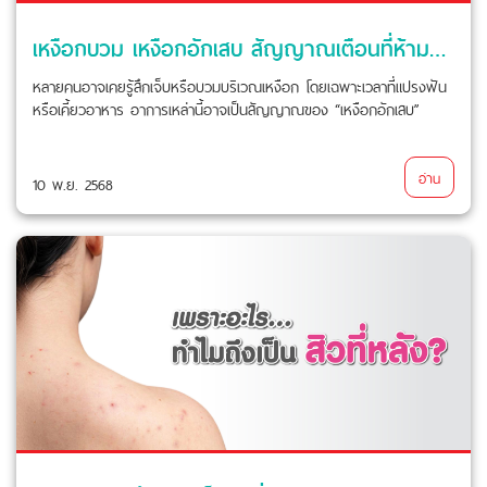
เหงือกบวม เหงือกอักเสบ สัญญาณเตือนที่ห้ามละเลย
หลายคนอาจเคยรู้สึกเจ็บหรือบวมบริเวณเหงือก โดยเฉพาะเวลาที่แปรงฟัน
หรือเคี้ยวอาหาร อาการเหล่านี้อาจเป็นสัญญาณของ “เหงือกอักเสบ”
อ่าน
10 พ.ย. 2568