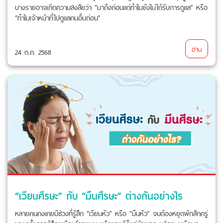
บางรายอาจเกิดความสงสัยว่า “มาถึงก่อนแต่ทำไมยังไม่ได้รับการดูแล” หรือ
“ทำไมเจ้าหน้าที่ไปดูแลคนอื่นก่อน”
อ่าน
24 ต.ค. 2568
“เวียนศีรษะ” กับ “มึนศีรษะ” ต่างกันอย่างไร
หลายคนคงเคยมีช่วงที่รู้สึก “เวียนหัว” หรือ “มึนหัว” จนต้องหยุดพักสักครู่