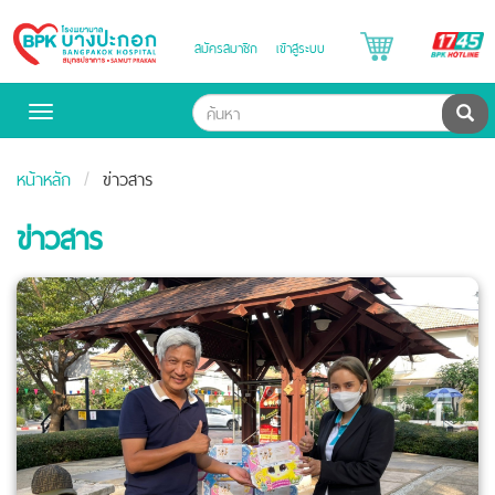
B
สมัครสมาชิก
เข้าสู่ระบบ
Bangpakok
H
Hospital
ค้น
Toggle
navigation
หน้าหลัก
ข่าวสาร
ข่าวสาร