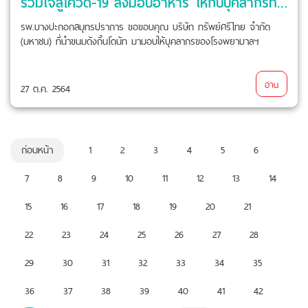
ร่วมใจสู้โควิด-19 ส่งมอบอาหาร ให้กับบุคลากรทางการแพทย์
รพ.บางปะกอกสมุทรปราการ ขอขอบคุณ บริษัท ทรัพย์ศรีไทย จำกัด
(มหาชน) ที่นำขนมดังกิ้นโดนัท มามอบให้บุคลากรของโรงพยาบาลฯ
อ่าน
27 ต.ค. 2564
ก่อนหน้า
1
2
3
4
5
6
7
8
9
10
11
12
13
14
15
16
17
18
19
20
21
22
23
24
25
26
27
28
29
30
31
32
33
34
35
36
37
38
39
40
41
42