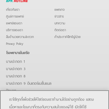
Hotline
เกี่ยวกับเรา
แพคเกจ
ศูนย์การแพทย์
ข่าวสาร
แพทย์ของเรา
บทความ
บริการของเรา
ติดต่อเรา
สิ่งอำนวยความสะดวก
คําประกาศสิทธิผู้ป่วย
Privacy Policy
โรงพยาบาลในเครือ
บางปะกอก 1
บางปะกอก 3
บางปะกอก 8
บางปะกอก 9 อินเตอร์เนชั่นแนล
ปิยะเวท
บางปะกอก-รังสิต 2
เราใช้คุกกี้เพื่อช่วยให้ไซต์ของเราทำงานได้อย่างถูกต้อง แสดง
บางปะกอกสมุทรปราการ
เนื้อหาและโฆษณาที่ตรงกับความสนใจของผู้ใช้ เปิดให้ใช้