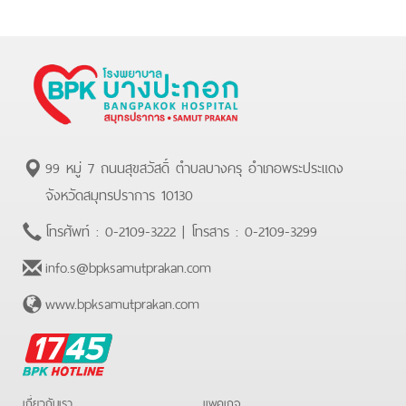
99 หมู่ 7 ถนนสุขสวัสดิ์ ตำบลบางครุ อำเภอพระประแดง
จังหวัดสมุทรปราการ 10130
โทรศัพท์ :
0-2109-3222
| โทรสาร :
0-2109-3299
info.s@bpksamutprakan.com
www.bpksamutprakan.com
BPK
Hotline
เกี่ยวกับเรา
แพคเกจ