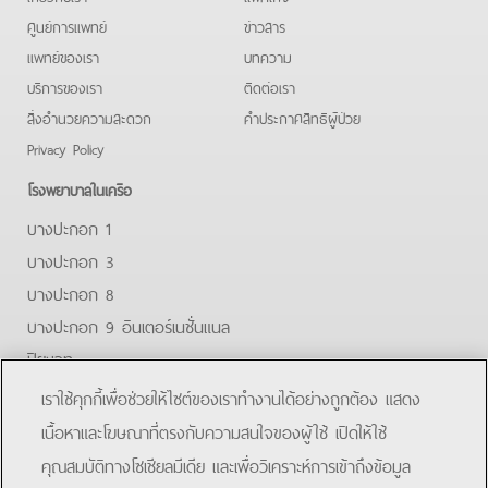
ศูนย์การแพทย์
ข่าวสาร
แพทย์ของเรา
บทความ
บริการของเรา
ติดต่อเรา
สิ่งอำนวยความสะดวก
คําประกาศสิทธิผู้ป่วย
Privacy Policy
โรงพยาบาลในเครือ
บางปะกอก 1
บางปะกอก 3
บางปะกอก 8
บางปะกอก 9 อินเตอร์เนชั่นแนล
ปิยะเวท
บางปะกอก-รังสิต 2
เราใช้คุกกี้เพื่อช่วยให้ไซต์ของเราทำงานได้อย่างถูกต้อง แสดง
บางปะกอกสมุทรปราการ
เนื้อหาและโฆษณาที่ตรงกับความสนใจของผู้ใช้ เปิดให้ใช้
คุณสมบัติทางโซเชียลมีเดีย และเพื่อวิเคราะห์การเข้าถึงข้อมูล
Facebook
Line