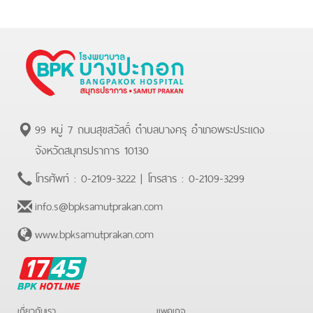
99 หมู่ 7 ถนนสุขสวัสดิ์ ตำบลบางครุ อำเภอพระประแดง
จังหวัดสมุทรปราการ 10130
โทรศัพท์ :
0-2109-3222
| โทรสาร :
0-2109-3299
info.s@bpksamutprakan.com
www.bpksamutprakan.com
BPK
Hotline
เกี่ยวกับเรา
แพคเกจ