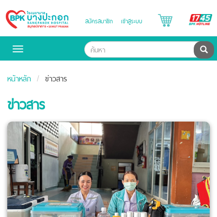
B
สมัครสมาชิก
เข้าสู่ระบบ
Bangpakok
H
Hospital
ค้น
Toggle
navigation
หน้าหลัก
ข่าวสาร
ข่าวสาร