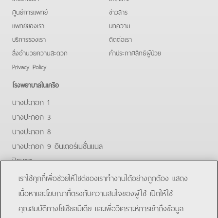
ศูนย์การแพทย์
ข่าวสาร
แพทย์ของเรา
บทความ
บริการของเรา
ติดต่อเรา
สิ่งอำนวยความสะดวก
คําประกาศสิทธิผู้ป่วย
Privacy Policy
โรงพยาบาลในเครือ
บางปะกอก 1
บางปะกอก 3
บางปะกอก 8
บางปะกอก 9 อินเตอร์เนชั่นแนล
ปิยะเวท
บางปะกอก-รังสิต 2
เราใช้คุกกี้เพื่อช่วยให้ไซต์ของเราทำงานได้อย่างถูกต้อง แสดง
บางปะกอกสมุทรปราการ
เนื้อหาและโฆษณาที่ตรงกับความสนใจของผู้ใช้ เปิดให้ใช้
คุณสมบัติทางโซเชียลมีเดีย และเพื่อวิเคราะห์การเข้าถึงข้อมูล
Facebook
Line