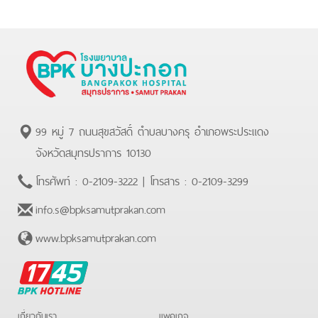
99 หมู่ 7 ถนนสุขสวัสดิ์ ตำบลบางครุ อำเภอพระประแดง
จังหวัดสมุทรปราการ 10130
โทรศัพท์ :
0-2109-3222
| โทรสาร :
0-2109-3299
info.s@bpksamutprakan.com
www.bpksamutprakan.com
BPK
Hotline
เกี่ยวกับเรา
แพคเกจ