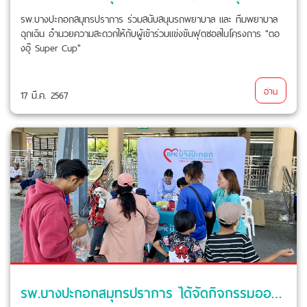
รพ.บางปะกอกสมุทรปราการ ร่วมสนับสนุนรถพยาบาล และ ทีมพยาบาล
ฉุกเฉิน อำนวยความสะดวกให้กับผู้เข้าร่วมแข่งขันฟุตซอลในโครงการ "ตอ
งอุ๊ Super Cup"
อ่าน
17 มี.ค. 2567
รพ.บางปะกอกสมุทรปราการ ได้จัดกิจกรรมออกหน่วยตรวจสุขภาพเบื้องต้นวัดสาขลา