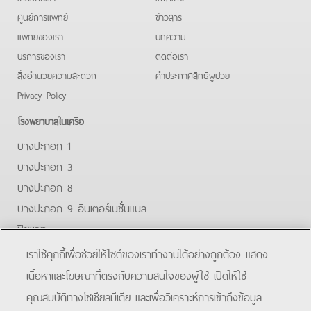
ศูนย์การแพทย์
ข่าวสาร
แพทย์ของเรา
บทความ
บริการของเรา
ติดต่อเรา
สิ่งอำนวยความสะดวก
คําประกาศสิทธิผู้ป่วย
Privacy Policy
โรงพยาบาลในเครือ
บางปะกอก 1
บางปะกอก 3
บางปะกอก 8
บางปะกอก 9 อินเตอร์เนชั่นแนล
ปิยะเวท
บางปะกอก-รังสิต 2
เราใช้คุกกี้เพื่อช่วยให้ไซต์ของเราทำงานได้อย่างถูกต้อง แสดง
บางปะกอกสมุทรปราการ
เนื้อหาและโฆษณาที่ตรงกับความสนใจของผู้ใช้ เปิดให้ใช้
คุณสมบัติทางโซเชียลมีเดีย และเพื่อวิเคราะห์การเข้าถึงข้อมูล
Facebook
Line