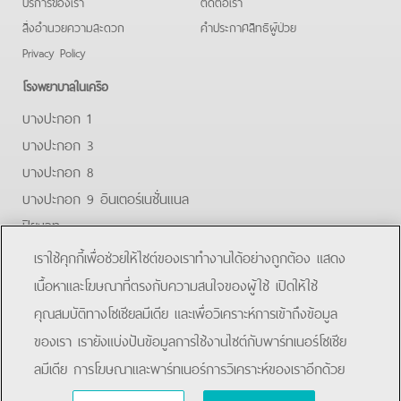
บริการของเรา
ติดต่อเรา
สิ่งอำนวยความสะดวก
คําประกาศสิทธิผู้ป่วย
Privacy Policy
โรงพยาบาลในเครือ
บางปะกอก 1
บางปะกอก 3
บางปะกอก 8
บางปะกอก 9 อินเตอร์เนชั่นแนล
ปิยะเวท
บางปะกอก-รังสิต 2
เราใช้คุกกี้เพื่อช่วยให้ไซต์ของเราทำงานได้อย่างถูกต้อง แสดง
บางปะกอกสมุทรปราการ
เนื้อหาและโฆษณาที่ตรงกับความสนใจของผู้ใช้ เปิดให้ใช้
คุณสมบัติทางโซเชียลมีเดีย และเพื่อวิเคราะห์การเข้าถึงข้อมูล
Facebook
Line
ของเรา เรายังแบ่งปันข้อมูลการใช้งานไซต์กับพาร์ทเนอร์โซเชีย
ลมีเดีย การโฆษณาและพาร์ทเนอร์การวิเคราะห์ของเราอีกด้วย