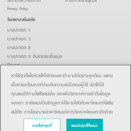
Privacy Policy
โรงพยาบาลในเครือ
บางปะกอก 1
บางปะกอก 3
บางปะกอก 8
บางปะกอก 9 อินเตอร์เนชั่นแนล
ปิยะเวท
บางปะกอก-รังสิต 2
เราใช้คุกกี้เพื่อช่วยให้ไซต์ของเราทำงานได้อย่างถูกต้อง แสดง
บางปะกอกสมุทรปราการ
เนื้อหาและโฆษณาที่ตรงกับความสนใจของผู้ใช้ เปิดให้ใช้
คุณสมบัติทางโซเชียลมีเดีย และเพื่อวิเคราะห์การเข้าถึงข้อมูล
Facebook
Line
ของเรา เรายังแบ่งปันข้อมูลการใช้งานไซต์กับพาร์ทเนอร์โซเชีย
ลมีเดีย การโฆษณาและพาร์ทเนอร์การวิเคราะห์ของเราอีกด้วย
การตั้งค่าคุกกี้
ยอมรับคุกกี้ทั้งหมด
Copyright © 2019 Bangpakok Hospital All rights reserved.