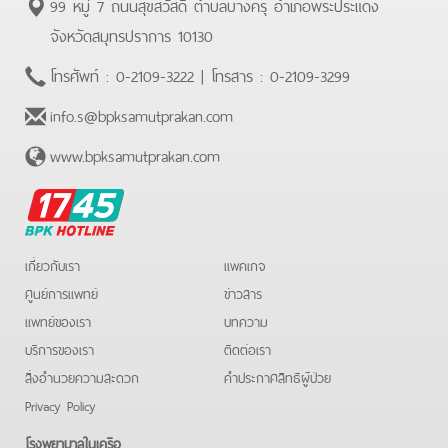
99 หมู่ 7 ถนนสุขสวัสดิ์ ตำบลบางครุ อำเภอพระประแดง
จังหวัดสมุทรปราการ 10130
โทรศัพท์ :
0-2109-3222
| โทรสาร :
0-2109-3299
info.s@bpksamutprakan.com
www.bpksamutprakan.com
BPK
Hotline
เกี่ยวกับเรา
แพคเกจ
ศูนย์การแพทย์
ข่าวสาร
แพทย์ของเรา
บทความ
บริการของเรา
ติดต่อเรา
สิ่งอำนวยความสะดวก
คําประกาศสิทธิผู้ป่วย
Privacy Policy
โรงพยาบาลในเครือ