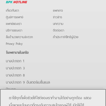
Hotline
เกี่ยวกับเรา
แพคเกจ
ศูนย์การแพทย์
ข่าวสาร
แพทย์ของเรา
บทความ
บริการของเรา
ติดต่อเรา
สิ่งอำนวยความสะดวก
คําประกาศสิทธิผู้ป่วย
Privacy Policy
โรงพยาบาลในเครือ
บางปะกอก 1
บางปะกอก 3
บางปะกอก 8
บางปะกอก 9 อินเตอร์เนชั่นแนล
ปิยะเวท
บางปะกอก-รังสิต 2
เราใช้คุกกี้เพื่อช่วยให้ไซต์ของเราทำงานได้อย่างถูกต้อง แสดง
บางปะกอกสมุทรปราการ
เนื้อหาและโฆษณาที่ตรงกับความสนใจของผู้ใช้ เปิดให้ใช้