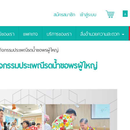
สมัครสมาชิก
เข้าสู่ระบบ
A
์ของเรา
แพคเกจ
บริการของเรา
สิ่งอำนวยความสะดวก
ิจกรรมประเพณีรดน้ำขอพรผู้ใหญ่
จกรรมประเพณีรดน้ำขอพรผู้ใหญ่