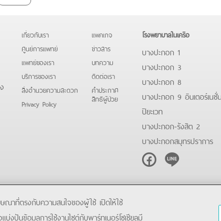
เกี่ยวกับเรา
แพคเกจ
โรงพยาบาลในเครือ
ศูนย์การแพทย์
ข่าวสาร
บางปะกอก 1
แพทย์ของเรา
บทความ
บางปะกอก 3
บริการของเรา
ติดต่อเรา
บางปะกอก 8
ดง
สิ่งอำนวยความสะดวก
คําประกาศ
บางปะกอก 9 อินเตอร์เนชั่
สิทธิผู้ป่วย
Privacy Policy
ปิยะเวท
บางปะกอก-รังสิต 2
บางปะกอกสมุทรปราการ
Facebook
Line
โฆษณาที่ตรงกับความสนใจของผู้ใช้ เปิดให้ใช้
ังแบ่งปันข้อมูลการใช้งานไซต์กับพาร์ทเนอร์โซเชียลมี