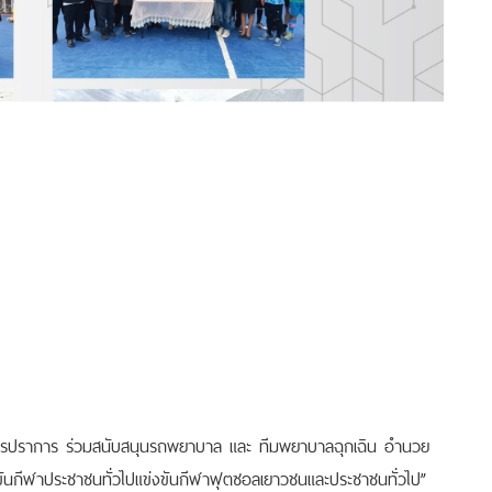
มุทรปราการ ร่วมสนับสนุนรถพยาบาล และ ทีมพยาบาลฉุกเฉิน อำนวย
งขันกีฬาประชาชนทั่วไปแข่งขันกีฬาฟุตซอลเยาวชนและประชาชนทั่วไป”