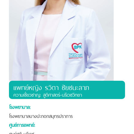
แพทย์หญิง รวิตา ชัยชนะลาภ
ความเชี่ยวชาญ: สูติศาสตร์-นรีเวชวิทยา
โรงพยาบาล:
โรงพยาบาลบางปะกอกสมุทรปราการ
ศูนย์การแพทย์:
ศูนย์สูติ-นรีเวช