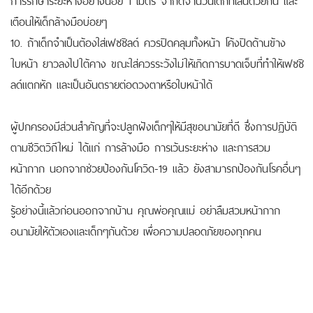
เตือนให้เด็กล้างมือบ่อยๆ
10. ถ้าเด็กจำเป็นต้องใส่เฟซชิลด์ ควรปิดคลุมทั้งหน้า โค้งปิดด้านข้าง
ใบหน้า ยาวลงไปใต้คาง ขณะใส่ควรระวังไม่ให้เกิดการบาดเจ็บที่ทำให้เฟซชิ
ลด์แตกหัก และเป็นอันตรายต่อดวงตาหรือใบหน้าได้
ผู้ปกครองมีส่วนสำคัญที่จะปลูกฝังเด็กๆให้มีสุขอนามัยที่ดี ซึ่งการปฏิบัติ
ตามชีวิตวิถีใหม่ ได้แก่ การล้างมือ การเว้นระยะห่าง และการสวม
หน้ากาก นอกจากช่วยป้องกันโควิด-19 แล้ว ยังสามารถป้องกันโรคอื่นๆ
ได้อีกด้วย
รู้อย่างนี้แล้วก่อนออกจากบ้าน คุณพ่อคุณแม่ อย่าลืมสวมหน้ากาก
อนามัยให้ตัวเองและเด็กๆกันด้วย เพื่อความปลอดภัยของทุกคน