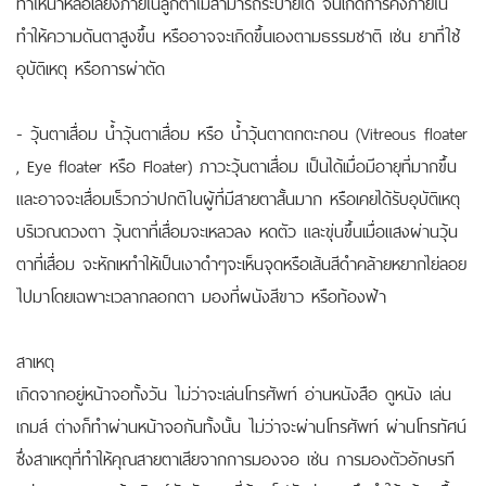
ทำให้น้ำหล่อเลี้ยงภายในลูกตาไม่สามารถระบายได้ จนเกิดการคั่งภายใน
ทำให้ความดันตาสูงขึ้น หรืออาจจะเกิดขึ้นเองตามธรรมชาติ เช่น ยาที่ใช้
อุบัติเหตุ หรือการผ่าตัด
- วุ้นตาเสื่อม น้ำวุ้นตาเสื่อม หรือ น้ำวุ้นตาตกตะกอน (Vitreous floater
, Eye floater หรือ Floater) ภาวะวุ้นตาเสื่อม เป็นได้เมื่อมีอายุที่มากขึ้น
และอาจจะเสื่อมเร็วกว่าปกติในผู้ที่มีสายตาสั้นมาก หรือเคยได้รับอุบัติเหตุ
บริเวณดวงตา วุ้นตาที่เสื่อมจะเหลวลง หดตัว และขุ่นขึ้นเมื่อแสงผ่านวุ้น
ตาที่เสื่อม จะหักเหทำให้เป็นเงาดำๆจะเห็นจุดหรือเส้นสีดำคล้ายหยากไย่ลอย
ไปมาโดยเฉพาะเวลากลอกตา มองที่ผนังสีขาว หรือท้องฟ้า
สาเหตุ
เกิดจากอยู่หน้าจอทั้งวัน ไม่ว่าจะเล่นโทรศัพท์ อ่านหนังสือ ดูหนัง เล่น
เกมส์ ต่างก็ทำผ่านหน้าจอกันทั้งนั้น ไม่ว่าจะผ่านโทรศัพท์ ผ่านโทรทัศน์
ซึ่งสาเหตุที่ทำให้คุณสายตาเสียจากการมองจอ เช่น การมองตัวอักษรที