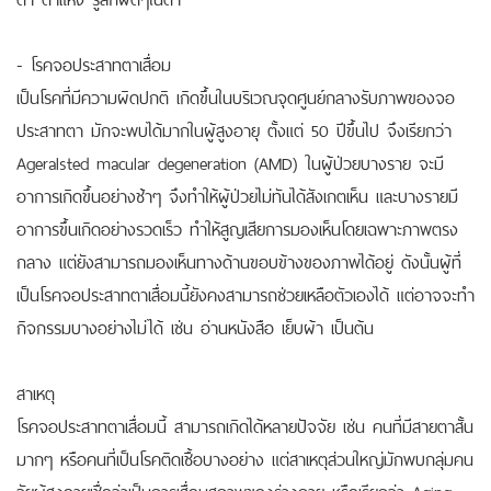
- โรคจอประสาทตาเสื่อม
เป็นโรคที่มีความผิดปกติ เกิดขึ้นในบริเวณจุดศูนย์กลางรับภาพของจอ
ประสาทตา มักจะพบได้มากในผู้สูงอายุ ตั้งแต่ 50 ปีขึ้นไป จึงเรียกว่า
Ageralsted macular degeneration (AMD) ในผู้ป่วยบางราย จะมี
อาการเกิดขึ้นอย่างช้าๆ จึงทำให้ผู้ป่วยไม่ทันได้สังเกตเห็น และบางรายมี
อาการขึ้นเกิดอย่างรวดเร็ว ทำให้สูญเสียการมองเห็นโดยเฉพาะภาพตรง
กลาง แต่ยังสามารถมองเห็นทางด้านขอบข้างของภาพได้อยู่ ดังนั้นผู้ที่
เป็นโรคจอประสาทตาเสื่อมนี้ยังคงสามารถช่วยเหลือตัวเองได้ แต่อาจจะทำ
กิจกรรมบางอย่างไม่ได้ เช่น อ่านหนังสือ เย็บผ้า เป็นต้น
สาเหตุ
โรคจอประสาทตาเสื่อมนี้ สามารถเกิดได้หลายปัจจัย เช่น คนที่มีสายตาสั้น
มากๆ หรือคนที่เป็นโรคติดเชื้อบางอย่าง แต่สาเหตุส่วนใหญ่มักพบกลุ่มคน
วัยผู้สูงอายุเชื่อว่าเป็นการเสื่อมสภาพของร่างกาย หรือเรียกว่า Aging