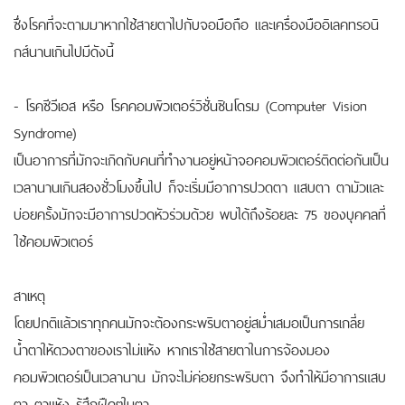
ซึ่งโรคที่จะตามมาหากใช้สายตาไปกับจอมือถือ และเครื่องมืออิเลคทรอนิ
กส์นานเกินไปมีดังนี้
- โรคซีวีเอส หรือ โรคคอมพิวเตอร์วิชั่นซินโดรม (Computer Vision
Syndrome)
เป็นอาการที่มักจะเกิดกับคนที่ทำงานอยู่หน้าจอคอมพิวเตอร์ติดต่อกันเป็น
เวลานานเกินสองชั่วโมงขึ้นไป ก็จะเริ่มมีอาการปวดตา แสบตา ตามัวและ
บ่อยครั้งมักจะมีอาการปวดหัวร่วมด้วย พบได้ถึงร้อยละ 75 ของบุคคลที่
ใช้คอมพิวเตอร์
สาเหตุ
โดยปกติแล้วเราทุกคนมักจะต้องกระพริบตาอยู่สม่ำเสมอเป็นการเกลี่ย
น้ำตาให้ดวงตาของเราไม่แห้ง หากเราใช้สายตาในการจ้องมอง
คอมพิวเตอร์เป็นเวลานาน มักจะไม่ค่อยกระพริบตา จึงทำให้มีอาการแสบ
ตา ตาแห้ง รู้สึกฝืดๆในตา