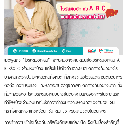
เมื่อพูดถึง “ไวรัสตับอักเสบ” หลายคนอาจเคยได้ยินชื่อไวรัสตับอักเสบ A,
B หรือ C ผ่านหูมาบ้าง แต่ยังไม่เข้าใจว่าแต่ละชนิดแตกต่างกันอย่างไร
บางคนคิดว่าเป็นโรคเดียวกันทั้งหมด ทั้งที่จริงแล้วไวรัสแต่ละชนิดมีวิธีการ
ติดต่อ ความรุนแรง และผลกระทบต่อสุขภาพที่แตกต่างกันอย่างมาก
สิ่ง
ที่น่ากังวลคือ โรคไวรัสตับอักเสบบางชนิดอาจไม่แสดงอาการในระยะแรก
ทำให้ผู้ป่วยจำนวนมากไม่รู้ตัวว่ากำลังมีความผิดปกติของตับอยู่ จน
กระทั่งเกิดภาวะแทรกซ้อน เช่น ตับแข็ง หรือมะเร็งตับในอนาคต
การทำความเข้าใจเกี่ยวกับไวรัสตับอักเสบแต่ละชนิด จึงเป็นเรื่องสำคัญที่