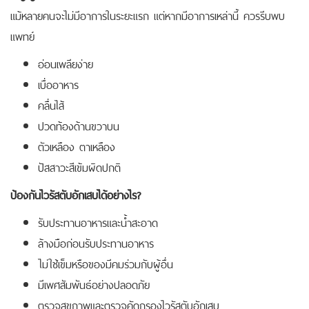
แม้หลายคนจะไม่มีอาการในระยะแรก แต่หากมีอาการเหล่านี้ ควรรีบพบ
แพทย์
อ่อนเพลียง่าย
เบื่ออาหาร
คลื่นไส้
ปวดท้องด้านขวาบน
ตัวเหลือง ตาเหลือง
ปัสสาวะสีเข้มผิดปกติ
ป้องกันไวรัสตับอักเสบได้อย่างไร?
รับประทานอาหารและน้ำสะอาด
ล้างมือก่อนรับประทานอาหาร
ไม่ใช้เข็มหรือของมีคมร่วมกับผู้อื่น
มีเพศสัมพันธ์อย่างปลอดภัย
ตรวจสุขภาพและตรวจคัดกรองไวรัสตับอักเสบ