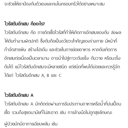
จะช่วยให้เราป้องกันตัวเองและคนในครอบครัวได้อย่างเหมาะสม
ไวรัสตับอักเสบ คืออะไร?
ไวรัสตับอักเสบ คือ การติดเชื้อไวรัสที่ทำให้เกิดการอักเสบของตับ ส่งผล
ให้ตับทำงานผิดปกติ ซึ่งตับถือเป็นอวัยวะสำคัญของร่างกาย มีหน้าที่
กำจัดสารพิษ สร้างโปรตีน และช่วยในการย่อยอาหาร หากตับเกิดการ
อักเสบต่อเนื่องเป็นเวลานาน อาจนำไปสู่ภาวะตับแข็ง ตับวาย หรือมะเร็ง
ตับได้ แม้ไวรัสตับอักเสบจะมีหลายชนิด แต่ชนิดที่พบได้บ่อยและควรรู้จัก
ได้แก่ ไวรัสตับอักเสบ A, B และ C
ไวรัสตับอักเสบ A
ไวรัสตับอักเสบ A มักติดต่อผ่านการรับประทานอาหารหรือน้ำที่ปนเปื้อน
เชื้อ รวมถึงสุขอนามัยที่ไม่สะอาด เช่น การล้างมือไม่ถูกสุขลักษณะ
ผู้ป่วยมักมีอาการเฉียบพลัน เช่น