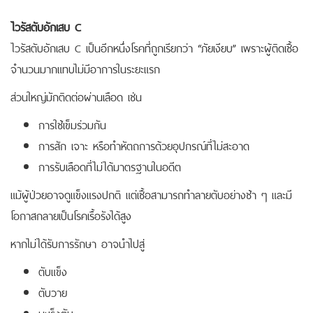
ไวรัสตับอักเสบ C
ไวรัสตับอักเสบ C เป็นอีกหนึ่งโรคที่ถูกเรียกว่า “ภัยเงียบ” เพราะผู้ติดเชื้อ
จำนวนมากแทบไม่มีอาการในระยะแรก
ส่วนใหญ่มักติดต่อผ่านเลือด เช่น
การใช้เข็มร่วมกัน
การสัก เจาะ หรือทำหัตถการด้วยอุปกรณ์ที่ไม่สะอาด
การรับเลือดที่ไม่ได้มาตรฐานในอดีต
แม้ผู้ป่วยอาจดูแข็งแรงปกติ แต่เชื้อสามารถทำลายตับอย่างช้า ๆ และมี
โอกาสกลายเป็นโรคเรื้อรังได้สูง
หากไม่ได้รับการรักษา อาจนำไปสู่
ตับแข็ง
ตับวาย
มะเร็งตับ