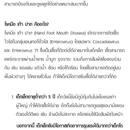
สามารถป้องกันและดูแลลูกได้อย่างเหมาะสมมากขึ้น
โรคมือ เท้า ปาก คืออะไร?
โรคมือ เท้า ปาก (Hand Foot Mouth Disease) เกิดจากการติดเชื้อ
ไวรัสในกลุ่มเอนเทอโรไวรัส (Enterovirus) โดยเฉพาะ Coxsackievirus
และ Enterovirus 71 ซึ่งเป็นเชื้อที่ติดต่อได้ง่ายมากในเด็กเล็ก
เชื้อสามารถ
แพร่กระจายผ่านน้ำลาย น้ำมูก อุจจาระ รวมถึงการสัมผัสสิ่งของร่วม
กัน เช่น ของเล่น แก้วน้ำ ช้อน หรือโต๊ะเรียน โดยเชื้อสามารถติดอยู่บน
พื้นผิวต่างๆ ได้หลายชั่วโมง ทำให้เด็กมีโอกาสรับเชื้อได้ง่ายกว่าที่คิด
เด็กเล็กอายุต่ำกว่า 5 ปี
เด็กวัยนี้ยังมีภูมิคุ้มกันไม่แข็งแรงเท่า
ผู้ใหญ่ ทำให้ติดเชื้อได้ง่าย อีกทั้งยังไม่สามารถดูแลสุขอนามัยของ
ตัวเองได้ดีพอ เช่น ล้างมือไม่สะอาด หรือชอบใช้มือสัมผัสใบหน้า
นอกจากนี้ เด็กเล็กยังมีโอกาสเกิดอาการรุนแรงได้มากกว่าเด็กโต