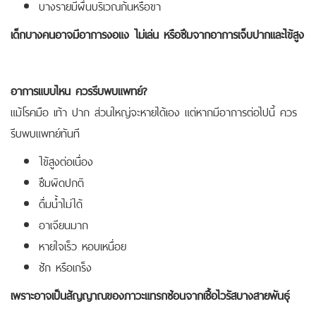
บางรายมีผื่นบริเวณก้นหรือขา
เด็กบางคนอาจมีอาการงอแง ไม่เล่น หรือซึมจากอาการเจ็บปากและไข้สูง
อาการแบบไหน ควรรีบพบแพทย์?
แม้โรคมือ เท้า ปาก ส่วนใหญ่จะหายได้เอง แต่หากมีอาการต่อไปนี้ ควร
รีบพบแพทย์ทันที
ไข้สูงต่อเนื่อง
ซึมผิดปกติ
ดื่มน้ำไม่ได้
อาเจียนมาก
หายใจเร็ว หอบเหนื่อย
ชัก หรือเกร็ง
เพราะอาจเป็นสัญญาณของภาวะแทรกซ้อนจากเชื้อไวรัสบางสายพันธุ์