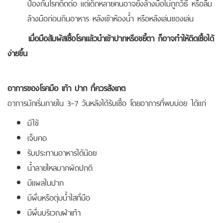
ป้องกันโรคติดต่อ แต่เด็กหลายคนอาจยังล้างมือไม่ถูกวิธี หรือลืม
ล้างมือก่อนกินอาหาร หลังเข้าห้องน้ำ หรือหลังเล่นของเล่น
เมื่อมือสัมผัสเชื้อโรคแล้วนำเข้าปากหรือขยี้ตา ก็อาจทำให้ติดเชื้อได้
ง่ายขึ้น
อาการของโรคมือ เท้า ปาก ที่ควรสังเกต
อาการมักเริ่มภายใน 3–7 วันหลังได้รับเชื้อ โดยอาการที่พบบ่อย ได้แก่
มีไข้
เจ็บคอ
รับประทานอาหารได้น้อย
น้ำลายไหลมากผิดปกติ
มีแผลในปาก
มีผื่นหรือตุ่มน้ำใสที่มือ
มีผื่นบริเวณฝ่าเท้า