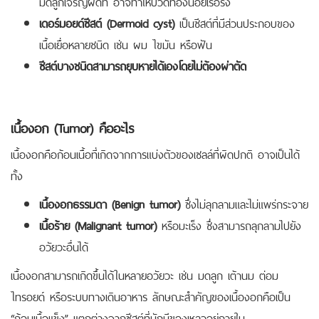
มดลูกเจริญผิดที่ อาจทำให้ปวดท้องน้อยเรื้อรัง
เดอร์มอยด์ซีสต์ (Dermoid cyst)
เป็นซีสต์ที่มีส่วนประกอบของ
เนื้อเยื่อหลายชนิด เช่น ผม ไขมัน หรือฟัน
ซีสต์บางชนิดสามารถยุบหายได้เองโดยไม่ต้องผ่าตัด
เนื้องอก (Tumor) คืออะไร
เนื้องอกคือก้อนเนื้อที่เกิดจากการแบ่งตัวของเซลล์ที่ผิดปกติ อาจเป็นได้
ทั้ง
เนื้องอกธรรมดา (Benign tumor)
ซึ่งไม่ลุกลามและไม่แพร่กระจาย
เนื้อร้าย (Malignant tumor)
หรือมะเร็ง ซึ่งสามารถลุกลามไปยัง
อวัยวะอื่นได้
เนื้องอกสามารถเกิดขึ้นได้ในหลายอวัยวะ เช่น มดลูก เต้านม ต่อม
ไทรอยด์ หรือระบบทางเดินอาหาร ลักษณะสำคัญของเนื้องอกคือเป็น
“ก้อนเนื้อแข็ง” แตกต่างจากซีสต์ที่มักมีของเหลวอยู่ภายใน