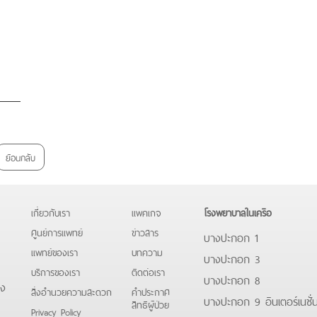
ย้อนกลับ
เกี่ยวกับเรา
แพคเกจ
โรงพยาบาลในเครือ
ศูนย์การแพทย์
ข่าวสาร
บางปะกอก 1
แพทย์ของเรา
บทความ
บางปะกอก 3
บริการของเรา
ติดต่อเรา
บางปะกอก 8
ดง
สิ่งอำนวยความสะดวก
คําประกาศ
บางปะกอก 9 อินเตอร์เนชั่
สิทธิผู้ป่วย
Privacy Policy