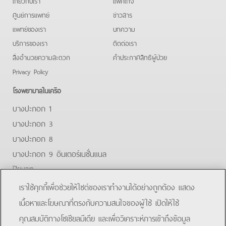
เกี่ยวกับเรา
แพคเกจ
ศูนย์การแพทย์
ข่าวสาร
แพทย์ของเรา
บทความ
บริการของเรา
ติดต่อเรา
สิ่งอำนวยความสะดวก
คําประกาศสิทธิผู้ป่วย
Privacy Policy
โรงพยาบาลในเครือ
บางปะกอก 1
บางปะกอก 3
บางปะกอก 8
บางปะกอก 9 อินเตอร์เนชั่นแนล
ปิยะเวท
บางปะกอก-รังสิต 2
เราใช้คุกกี้เพื่อช่วยให้ไซต์ของเราทำงานได้อย่างถูกต้อง แสดง
บางปะกอกสมุทรปราการ
เนื้อหาและโฆษณาที่ตรงกับความสนใจของผู้ใช้ เปิดให้ใช้
คุณสมบัติทางโซเชียลมีเดีย และเพื่อวิเคราะห์การเข้าถึงข้อมูล
Facebook
Line