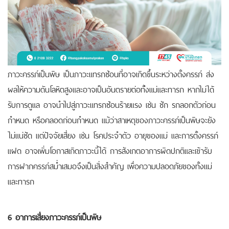
ภาวะครรภ์เป็นพิษ เป็นภาวะแทรกซ้อนที่อาจเกิดขึ้นระหว่างตั้งครรภ์ ส่ง
ผลให้ความดันโลหิตสูงและอาจเป็นอันตรายต่อทั้่งแม่และทารก หากไม่ได้
รับการดูแล อาจนำไปสู่ภาวะแทรกซ้อนร้ายแรง เช่น ชัก รกลอกตัวก่อน
กำหนด หรือคลอดก่อนกำหนด
แม้ว่าสาเหตุของภาวะครรภ์เป็นพิษจะยัง
ไม่แน่ชัด แต่ปัจจัยเสี่ยง เช่น โรคประจำตัว อายุของแม่ และการตั้งครรภ์
แฝด อาจเพิ่มโอกาสเกิดภาวะนี้ได้ การสังเกตอาการผิดปกติและเข้ารับ
การฝากครรภ์สม่ำเสมอจึงเป็นสิ่งสำคัญ เพื่อความปลอดภัยของทั้งแม่
และทารก
6 อาการเสี่ยงภาวะครรภ์เป็นพิษ