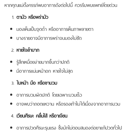
หากคุณแม่ตั้งครรภ์พบอาการดังต่อไปนี้ ควรรีบพบแพทย์โดยด่วน
ตามัว หรือพร่ามัว
มองเห็นเป็นจุดดำ หรืออาการเห็นภาพลายตา
บางรายอาจมีอาการพร่าจนมองไม่ชัด
หายใจลำบาก
รู้สึกเหนื่อยง่ายมากขึ้นกว่าปกติ
มีอาการแน่นหน้าอก หายใจไม่สุด
ใบหน้า มือ หรือขาบวม
อาการบวมผิดปกติ โดยเฉพาะบวมเร็ว
อาจพบว่าถอดแหวาน หรือรองเท้าไม่ได้เนื่องจากอาการบวม
เวียนศีรษะ คลื่นไส้ หรือาเจียน
อาการปวดศีรษะรุนแรง ซึ่งมักไม่ตอบสนองต่อยาแก้ปวดทั่วไป