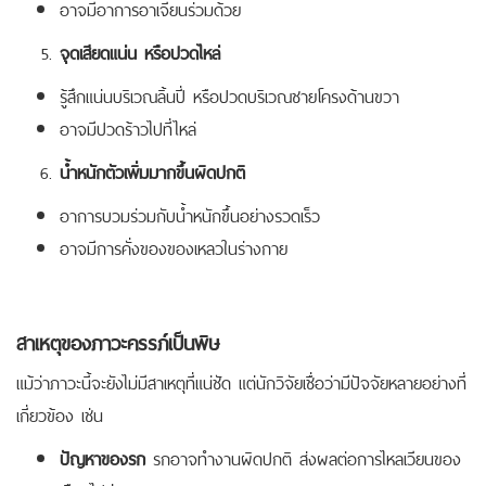
อาจมีอาการอาเจียนร่วมด้วย
จุดเสียดแน่น หรือปวดไหล่
รู้สึกแน่นบริเวณลิ้นปี่ หรือปวดบริเวณชายโครงด้านขวา
อาจมีปวดร้าวไปที่ไหล่
น้ำหนักตัวเพิ่มมากขึ้นผิดปกติ
อาการบวมร่วมกับน้ำหนักขึ้นอย่างรวดเร็ว
อาจมีการคั่งของของเหลวในร่างกาย
สาเหตุของภาวะครรภ์เป็นพิษ
แม้ว่าภาวะนี้จะยังไม่มีสาเหตุที่แน่ชัด แต่นักวิจัยเชื่อว่ามีปัจจัยหลายอย่างที่
เกี่ยวข้อง เช่น
ปัญหาของรก
รกอาจทำงานผิดปกติ ส่งผลต่อการไหลเวียนของ