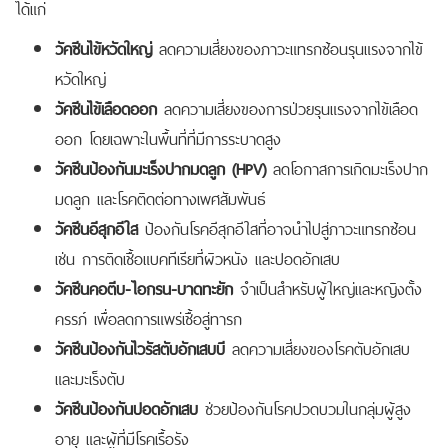
ได้แก่
วัคซีนไข้หวัดใหญ่
ลดความเสี่ยงของภาวะแทรกซ้อนรุนแรงจากไข้
หวัดใหญ่
วัคซีนไข้เลือดออก
ลดความเสี่ยงของการป่วยรุนแรงจากไข้เลือด
ออก โดยเฉพาะในพื้นที่ที่มีการระบาดสูง
วัคซีนป้องกันมะเร็งปากมดลูก (
HPV)
ลดโอกาสการเกิดมะเร็งปาก
มดลูก และโรคติดต่อทางเพศสัมพันธ์
วัคซีนอีสุกอีใส
ป้องกันโรคอีสุกอีใสที่อาจนำไปสู่ภาวะแทรกซ้อน
เช่น การติดเชื้อแบคทีเรียที่ผิวหนัง และปอดอักเสบ
วัคซีนคอตีบ-ไอกรน-บาดทะยัก
จำเป็นสำหรับผู้ใหญ่และหญิงตั้ง
ครรภ์ เพื่อลดการแพร่เชื้อสู่ทารก
วัคซีนป้องกันไวรัสตับอักเสบบี
ลดความเสี่ยงของโรคตับอักเสบ
และมะเร็งตับ
วัคซีนป้องกันปอดอักเสบ
ช่วยป้องกันโรคปวดบวมในกลุ่มผู้สูง
อายุ และผู้ที่มีโรคเรื้อรัง