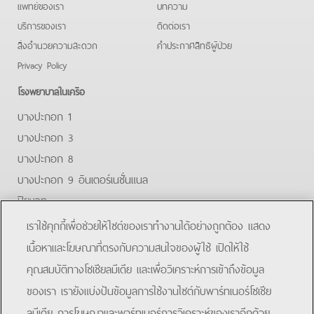
แพทย์ของเรา
บทความ
บริการของเรา
ติดต่อเรา
สิ่งอำนวยความสะดวก
คําประกาศสิทธิผู้ป่วย
Privacy Policy
โรงพยาบาลในเครือ
บางปะกอก 1
บางปะกอก 3
บางปะกอก 8
บางปะกอก 9 อินเตอร์เนชั่นแนล
ปิยะเวท
บางปะกอก-รังสิต 2
เราใช้คุกกี้เพื่อช่วยให้ไซต์ของเราทำงานได้อย่างถูกต้อง แสดง
บางปะกอกสมุทรปราการ
เนื้อหาและโฆษณาที่ตรงกับความสนใจของผู้ใช้ เปิดให้ใช้
คุณสมบัติทางโซเชียลมีเดีย และเพื่อวิเคราะห์การเข้าถึงข้อมูล
Facebook
Line
ของเรา เรายังแบ่งปันข้อมูลการใช้งานไซต์กับพาร์ทเนอร์โซเชีย
ลมีเดีย การโฆษณาและพาร์ทเนอร์การวิเคราะห์ของเราอีกด้วย