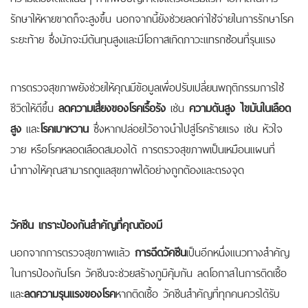
รักษาให้หายขาดก็จะสูงขึ้น นอกจากนี้ยังช่วยลดค่าใช้จ่ายในการรักษาโรค
ระยะท้าย ซึ่งมักจะมีต้นทุนสูงและมีโอกาสเกิดภาวะแทรกซ้อนที่รุนแรง
การตรวจสุขภาพยังช่วยให้คุณมีข้อมูลเพื่อปรับเปลี่ยนพฤติกรรมการใช้
ชีวิตให้ดีขึ้น
ลดความเสี่ยงของโรคเรื้อรัง
เช่น
ความดันสูง
ไขมันในเลือด
สูง
และ
โรคเบาหวาน
ซึ่งหากปล่อยไว้อาจนำไปสู่โรคร้ายแรง เช่น หัวใจ
วาย หรือโรคหลอดเลือดสมองได้ การตรวจสุขภาพเป็นเหมือนแผนที่
นำทางให้คุณสามารถดูแลสุขภาพได้อย่างถูกต้องและตรงจุด
วัคซีน เกราะป้องกันสำคัญที่คุณต้องมี
นอกจากการตรวจสุขภาพแล้ว
การฉีดวัคซีน
เป็นอีกหนึ่งแนวทางสำคัญ
ในการป้องกันโรค วัคซีนจะช่วยสร้างภูมิคุ้มกัน ลดโอกาสในการติดเชื้อ
และ
ลดความรุนแรงของโรค
หากติดเชื้อ วัคซีนสำคัญที่ทุกคนควรได้รับ