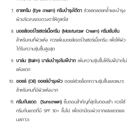
อายครีม (Eye cream) ครีมบำรุงใต้ตา
ช่วยลดลอยคล้ำและบำรุง
ผิวบริเวณรอบดวงตาให้ดูสดใส
มอยส์เจอร์ไรเซอร์เนื้อครีม (Moisturizer Cream) ครีมเข้มข้น
สำหรับคนที่ผิวแห้ง ควรเพิ่มมอยส์เจอร์ไรเซอร์เนื้อครีม เพื่อให้ผิว
ได้รับความชุ่มชื้นสูงสุด
บาล์ม (Balm) บาล์มบำรุงริมฝีปาก
เพิ่มความชุ่นชื้นให้ริมฝีปากไม่
แห้งแตก
ออยล์ (Oil) ออยล์บำรุงผิว
ออยล์ช่วยล็อกความชุ่มชื้นและเหมาะ
สำหรับคนที่มีผิวแห้งมาก
ครีมกันแดด (Sunscreen)
ขั้นตอนสำคัญที่สุดในตอนเช้า ควรใช้
ครีมกันแดดที่มี SPF 30+ ขึ้นไป เพื่อปกป้องผิวจากแสงแดดและ
มลภาวะ