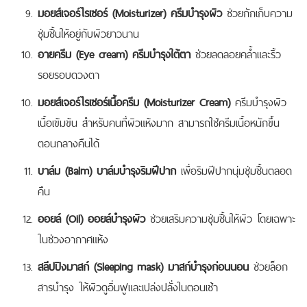
มอยส์เจอร์ไรเซอร์ (Moisturizer) ครีมบำรุงผิว
ช่วยกักเก็บความ
ชุ่มชื้นให้อยู่กับผิวยาวนาน
อายครีม (Eye cream) ครีมบำรุงใต้ตา
ช่วยลดลอยคล้ำและริ้ว
รอยรอบดวงตา
มอยส์เจอร์ไรเซอร์เนื้อครีม (Moisturizer Cream)
ครีมบำรุงผิว
เนื้อเข้มข้น สำหรับคนที่ผิวแห้งมาก สามารถใช้ครีมเนื้อหนักขึ้น
ตอนกลางคืนได้
บาล์ม (Balm) บาล์มบำรุงริมฝีปาก
เพื่อริมฝีปากนุ่มชุ่มชื้นตลอด
คืน
ออยล์ (Oil) ออยล์บำรุงผิว
ช่วยเสริมความชุ่มชื้นให้ผิว โดยเฉพาะ
ในช่วงอากาศแห้ง
สลีปปิงมาสก์ (Sleeping mask) มาสก์บำรุงก่อนนอน
ช่วยล็อก
สารบำรุง ให้ผิวดูอิ่มฟูและเปล่งปลั่งในตอนเช้า