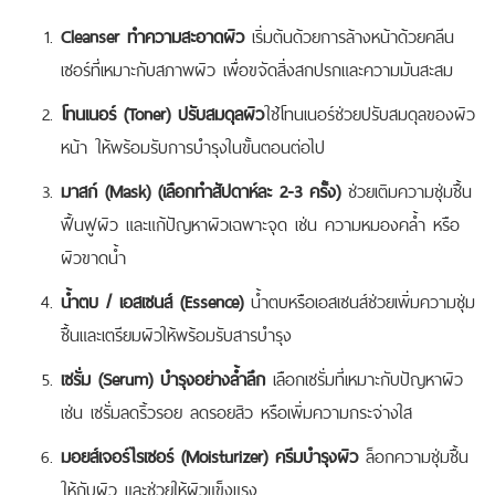
Cleanser ทำความสะอาดผิว
เริ่มต้นด้วยการล้างหน้าด้วยคลีน
เซอร์ที่เหมาะกับสภาพผิว เพื่อขจัดสิ่งสกปรกและความมันสะสม
โทนเนอร์ (Toner) ปรับสมดุลผิว
ใช้โทนเนอร์ช่วยปรับสมดุลของผิว
หน้า ให้พร้อมรับการบำรุงในขั้นตอนต่อไป
มาสก์ (Mask) (เลือกทำสัปดาห์ละ 2-3 ครั้ง)
ช่วยเติมความชุ่มชื้น
ฟื้นฟูผิว และแก้ปัญหาผิวเฉพาะจุด เช่น ความหมองคล้ำ หรือ
ผิวขาดน้ำ
น้ำตบ / เอสเซนส์ (Essence)
น้ำตบหรือเอสเซนส์ช่วยเพิ่มความชุ่ม
ชื้นและเตรียมผิวให้พร้อมรับสารบำรุง
เซรั่ม (Serum) บำรุงอย่างล้ำลึก
เลือกเซรั่มที่เหมาะกับปัญหาผิว
เช่น เซรั่มลดริ้วรอย ลดรอยสิว หรือเพิ่มความกระจ่างใส
มอยส์เจอร์ไรเซอร์ (Moisturizer) ครีมบำรุงผิว
ล็อกความชุ่มชื้น
ให้กับผิว และช่วยให้ผิวแข็งแรง