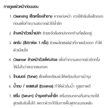
การดูแลผิวหน้าก่อนนอน
Cleansing เช็ดเครื่องสำอาง
หากแต่งหน้า ควรใช้คลีนซิ่งเช็ดออก
ก่อนเพื่อทำความสะอาดผิวได้ล้ำลึก
ล้างหน้าด้วยน้ำเปล่า
ช่วยขจัดสิ่งสกปรกตกค้างที่เหลืออยู่
สครับ (สัปดาห์ละ 1 ครั้ง)
ช่วยผลัดเซลล์ผิวที่ตายแล้วออก ทำให้
ผิวเนียนใส
Cleanser ล้างหน้าด้วยโฟม/เจล
เพื่อทำความสะอาดผิวอีกครั้ง
ให้มั่นใจว่าสะอาดหมดจด
โทนเนอร์ (Toner)
เช็ดเพื่อเตรียมผิวให้พร้อมรับการบำรุง
น้ำตบ / เอสเซนส์ (Essence)
ทำให้ผิวอิ่มน้ำ ดูสุขภาพดี
เซรั่ม (Serum) บำรุงอย่างล้ำลึก
เซรั่มตอนกลางคืนสามารถใช้
สูตรเข้มข้นขึ้นได้ เพราะผิวจะได้รับการฟื้นฟูขณะนอนหลับ