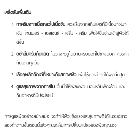
เคล็ดลับเพิ่มเติม
ทาครีมจากเนื้อเหลวไปเนื้อข้น
ควรเริ่มจากสกินแคร์ที่มีเนื้อบางเบา
เช่น โทนเนอร์ - เอสเซนส์ - เซรั่ม - ครีม เพื่อให้ซึมซาบเข้าสู่ผิวได้
ดีขึ้น
อย่าลืมครีมกันแดด
ไม่ว่าจะอยู่ในบ้านหรือออกไปข้างนอก ควรทา
กันแดดทุกวัน
เลือกผลิตภัณฑ์ที่เหมาะกับสภาพผิว
เพื่อให้การบำรุงได้ผลที่ดีสุด
ดูแลสุขภาพจากภายใน
ดื่มน้ำให้เพียงพอ นอนหลับพักผ่อน และ
กินอาหารที่มีประโยชน์
การดูแลผิวอย่างสม่ำเสมอ จะทำให้ผิวแข็งแรงและสุขภาพดีได้ในระยะยาว
ลองทำตามขั้นตอนนี้แล้วคุณจะเห็นการเปลี่ยนแปลงของผิวคุณเอง