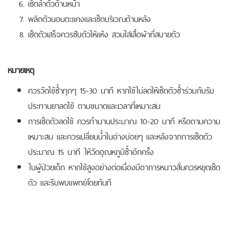
เช็ดลำตัวด้านหน้า
พลิกตัวนอนตะแคงและเช็ดบริเวณด้านหลัง
เช็ดตัวเสร็จควรซับตัวให้แห้ง สวมใส่เสื้อผ้าที่สบายตัว
หมายเหตุ
ควรวัดไข้ซ้ำทุกๆ 15-30 นาที หากไข้ไม่ลดให้เช็ดตัวซ้ำร่วมกับรับ
ประทานยาลดไข้ ตามขนาดและเวลาที่เหมาะสม
การเช็ดตัวลดไข้ ควรทำนานประมาณ 10-20 นาที หรือตามความ
เหมาะสม และควรเปลี่ยนน้ำในอ่างบ่อยๆ และหลังจากการเช็ดตัว
ประมาณ 15 นาที ให้วัดอุณหภูมิซ้ำอีกครั้ง
ในผู้ป่วยเด็ก หากไข้สูงอย่างต่อเนื่องมีอาการหนาวสั่นควรหยุดเช็ด
ตัว และรีบพบแพทย์โดยทันที