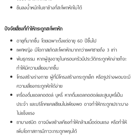
ยืนลงน้ำหนักในขาข้างที่สะโพกหักไม่ได้
ปัจจัยเสี่ยงที่ทำให้กระดูกสะโพกหัก
อายุที่มากขึ้น โดยเฉพาะตั้งแต่อายุ 60 ปีขึ้นไป
เพศหญิง มีโอกาสเกิดสะโพกหักมากกว่าเพศชายถึง 3 เท่า
พันธุกรรม หากผู้สูงอายุในครอบครัวมีประวัติกระดูกหักง่ายก็จะ
ทำให้มีความเสี่ยงมากขึ้น
โครงสร้างร่างกาย ผู้ที่มีโครงสร้างกระดูกเล็ก หรือรูปร่างผอมจะมี
ความเสี่ยงกระดูกหักได้ง่าย
เครื่องดื่มแอลกอฮอล์ บุหรี่ หากดื่มแอลกอฮอล์และสูบบุหรี่เป็น
ประจำ และบริโภคแคลเซียมไม่เพียงพอ อาจทำให้กระดูกเปราะบาง
ไม่แข็งแรง
ยาบางชนิด อาจมีผลข้างเคียงทำให้กล้ามเนื้ออ่อนแรง หรือทำให้
เพิ่มโอกาสการมีภาวะกระดูกพรุนได้