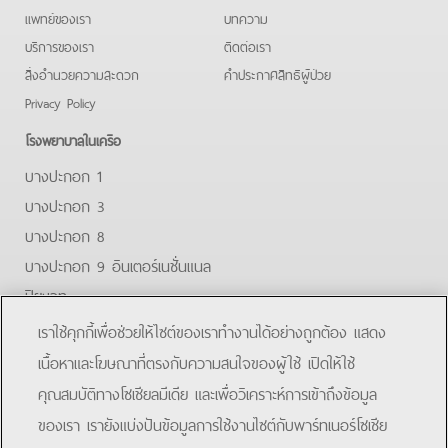
แพทย์ของเรา
บทความ
บริการของเรา
ติดต่อเรา
สิ่งอำนวยความสะดวก
คําประกาศสิทธิผู้ป่วย
Privacy Policy
โรงพยาบาลในเครือ
บางปะกอก 1
บางปะกอก 3
บางปะกอก 8
บางปะกอก 9 อินเตอร์เนชั่นแนล
ปิยะเวท
บางปะกอก-รังสิต 2
เราใช้คุกกี้เพื่อช่วยให้ไซต์ของเราทำงานได้อย่างถูกต้อง แสดง
บางปะกอกสมุทรปราการ
เนื้อหาและโฆษณาที่ตรงกับความสนใจของผู้ใช้ เปิดให้ใช้
คุณสมบัติทางโซเชียลมีเดีย และเพื่อวิเคราะห์การเข้าถึงข้อมูล
Facebook
Line
ของเรา เรายังแบ่งปันข้อมูลการใช้งานไซต์กับพาร์ทเนอร์โซเชีย