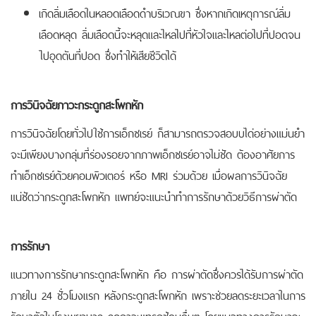
เกิดลิ่มเลือดในหลอดเลือดดำบริเวณขา ซึ่งหากเกิดเหตุการณ์ลิ่ม
เลือดหลุด ลิ่มเลือดนี้จะหลุดและไหลไปที่หัวใจและไหลต่อไปที่ปอดจน
ไปอุดตันที่ปอด ซึ่งทำให้เสียชีวิตได้
การวินิจฉัยภาวะกระดูกสะโพกหัก
การวินิจฉัยโดยทั่วไปใช้การเอ็กซเรย์ ก็สามารถตรวจสอบบได่อย่างแม่นยำ
จะมีเพียงบางกลุ่มที่ร่องรอยจากภาพเอ็กซเรย์อาจไม่ชัด ต้องอาศัยการ
ทำเอ็กซเรย์ด้วยคอมพิวเตอร์ หรือ MRI ร่วมด้วย เมื่อผลการวินิจฉัย
แน่ชัดว่ากระดูกสะโพกหัก แพทย์จะแนะนำทำการรักษาด้วยวิธีการผ่าตัด
การรักษา
แนวทางการรักษากระดูกสะโพกหัก คือ การผ่าตัดซึ่งควรได้รับการผ่าตัด
ภายใน 24 ชั่วโมงแรก หลังกระดูกสะโพกหัก เพราะช่วยลดระยะเวลาในการ
รักษาตัวในโรงพยาบาล ลดภาวะแทรกซ้อนอื่นๆ โดยแนวทางการรักษาจะ