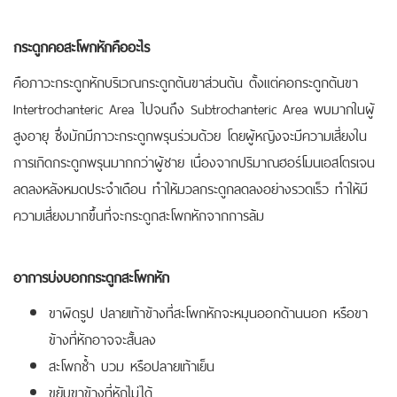
กระดูกคอสะโพกหักคืออะไร
คือภาวะกระดูกหักบริเวณกระดูกต้นขาส่วนต้น ตั้งแต่คอกระดูกต้นขา
Intertrochanteric Area ไปจนถึง Subtrochanteric Area
พบมากในผู้
สูงอายุ ซึ่งมักมีภาวะกระดูกพรุนร่วมด้วย โดยผู้หญิงจะมีความเสี่ยงใน
การเกิดกระดูกพรุนมากกว่าผู้ชาย เนื่องจากปริมาณฮอร์โมนเอสโตรเจน
ลดลงหลังหมดประจำเดือน ทำให้มวลกระดูกลดลงอย่างรวดเร็ว ทำให้มี
ความเสี่ยงมากขึ้นที่จะกระดูกสะโพกหักจากการล้ม
อาการบ่งบอกกระดูกสะโพกหัก
ขาผิดรูป ปลายเท้าข้างที่สะโพกหักจะหมุนออกด้านนอก หรือขา
ข้างที่หักอาจจะสั้นลง
สะโพกช้ำ บวม หรือปลายเท้าเย็น
ขยับขาข้างที่หักไม่ได้