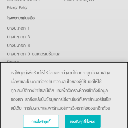
Privacy Policy
โรงพยาบาลในเครือ
บางปะกอก 1
บางปะกอก 3
บางปะกอก 8
บางปะกอก 9 อินเตอร์เนชั่นแนล
ปิยะเวท
บางปะกอก-รังสิต 2
เราใช้คุกกี้เพื่อช่วยให้ไซต์ของเราทำงานได้อย่างถูกต้อง แสดง
บางปะกอกสมุทรปราการ
เนื้อหาและโฆษณาที่ตรงกับความสนใจของผู้ใช้ เปิดให้ใช้
คุณสมบัติทางโซเชียลมีเดีย และเพื่อวิเคราะห์การเข้าถึงข้อมูล
Facebook
Line
ของเรา เรายังแบ่งปันข้อมูลการใช้งานไซต์กับพาร์ทเนอร์โซเชีย
ลมีเดีย การโฆษณาและพาร์ทเนอร์การวิเคราะห์ของเราอีกด้วย
การตั้งค่าคุกกี้
ยอมรับคุกกี้ทั้งหมด
Copyright © 2019 Bangpakok Hospital All rights reserved.