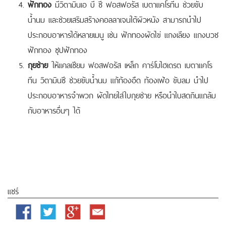
ฟักทอง
มีวิตามินเอ บี ซี ฟอสฟอรัส เบตาแคโรทีน ช่วยขับ
น้ำนม และช่วยเสริมสร้างคอลลาเจนใต้ผิวหนัง สามารถนำไป
ประกอบอาหารได้หลายเมนู เช่น ฟักทองผัดไข่ แกงเลียง แกงบวช
ฟักทอง ซุปฟักทอง
กุยช่าย
ให้แคลเซียม ฟอสฟอรัส เหล็ก คาร์โบไฮเดรต เบตาแคโร
ทีน วิตามินซี ช่วยขับน้ำนม แก้ท้องอืด ท้องเฟ้อ ขับลม นำไป
ประกอบอาหารจำพวก ผัดไทยใส่ใบกุยช่าย หรือนำใบสดกินแกล้ม
กับอาหารอื่นๆ ได้
แชร์
Facebook
Twitter
Google
Email
Plus