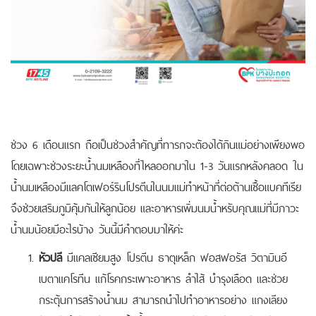
ช่วง 6 เดือนแรก ถือเป็นช่วงสำคัญที่ทารกจะต้องได้กินแม่อย่างเพียงพอ
โดยเฉพาะช่วงระยะน้ำนมเหลืองที่ไหลออกมาใน 1-3 วันแรกหลังคลอด
ใน
น้ำนมเหลืองมีแลคโตเฟอร์รินโปรตีนในนมแม่ทำหน้าที่ต่อต้านเชื้อแบคทีเรีย
จึงช่วยเสริมภูมิคุ้มกันให้ลูกน้อย และอาหารเพิ่มนมน้ำหรับคุณแม่ที่มีภาวะ
น้ำนมน้อยมีอะไรบ้าง วันนี้มีคำตอบมาให้ค่ะ
หัวปลี
มีแคลเซียมสูง โปรตีน ธาตุเหล็ก ฟอสฟอรัส วิตามินอี
เบตาแคโรทีน แก้โรคกระเพาะอาหาร ลำไส้ บำรุงเลือด และช่วย
กระตุ้นการสร้างน้ำนม สามารถนำไปทำอาหารอย่าง แกงเลียง