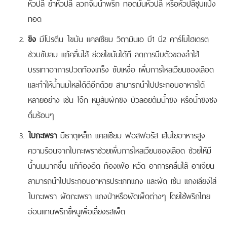
หัวปลี ยำหัวปลี ลวกจิ้มน้ำพริก ทอดมันหัวปลี หรือหัวปลีชุบแป้ง
ทอด
ขิง
มีโปรตีน ไขมัน แคลเซียม วิตามินเอ บี1 บี2 คาร์โบไฮเดรต
ช่วบขับลม แก้คลื่นไส้ ย่อยไขมันได้ดี ลดการบีบตัวของลำไส้
บรรเทาอาการปวดท้องเกร็ง ขับเหงื่อ เพิ่มการไหลเวียนของเลือด
และทำให้น้ำนมไหลได้ดีอีกด้วย สามารถนำไปประกอบอาหารได้
หลายอย่าง เช่น โจ๊ก หมูสับผักขิง บัวลอยต้มน้ำขิง หรือน้ำขิงชง
ดื่มร้อนๆ
ใบกะเพรา
มีธาตุเหล็ก แคลเซียม ฟอสฟอรัส เส้นใยอาหารสูง
ความร้อนจากใบกะเพราช่วยเพิ่มการไหลเวียนของเลือด ช่วยให้มี
น้ำนมมากขึ้น แก้ท้องอืด ท้องเฟ้อ หวัด อาการคลื่นไส้ อาเจียน
สามารถนำไปประกอบอาหารประเภทแกง และผัด เช่น แกงเลียงใส่
ใบกะเพรา ผัดกะเพรา แกงป่าหรือผัดเผ็ดต่างๆ โดยใช้พริกไทย
อ่อนแทนพริกขี้หนูเพื่อเลี่ยงรสเผ็ด