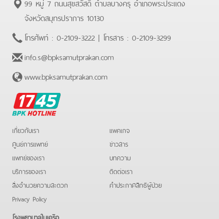
99 หมู่ 7 ถนนสุขสวัสดิ์ ตำบลบางครุ อำเภอพระประแดง
จังหวัดสมุทรปราการ 10130
โทรศัพท์ :
0-2109-3222
| โทรสาร :
0-2109-3299
info.s@bpksamutprakan.com
www.bpksamutprakan.com
BPK
Hotline
เกี่ยวกับเรา
แพคเกจ
ศูนย์การแพทย์
ข่าวสาร
แพทย์ของเรา
บทความ
บริการของเรา
ติดต่อเรา
สิ่งอำนวยความสะดวก
คําประกาศสิทธิผู้ป่วย
Privacy Policy
โรงพยาบาลในเครือ