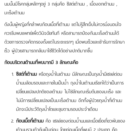
นมนั้นมีโรคกลุ่มหลักๆอยู่ 3 กลุ่มคือ ซีสต์เต้านม , เนื้องอกเต้านม ,
มะเร็งเต้านม
ดังนั้นผู้หญิงที่คลำพบก้อนเนื้อที่เต้านม แต่ไม่รู้สึกเจ็บไม่ควรนิ่งนอนใจ
ควรรีบพบแพทย์เพื่อวินิจฉัยทันที หรือสามารถป้องกันมะเร็งเต้านมได้
ด้วยการตรวจคัดกรองตั้งแต่ในระยะแรกๆ เมื่อพบเร็วและเข้ารับการรักษา
เร็ว ผู้ป่วยสามารถกลับมาใช้ชีวิตได้อย่างปกติมากขึ้น
ก้อนบริเวณเต้านมที่พบมากมี 3 ลักษณะคือ
ซีสต์ที่เต้านม
หรือถุงน้ำในเต้านม มีลักษณะเป็นถุงน้ำมีเซลล์ต่อม
น้ำนมล้อมรอบและภายในเป็นน้ำ ถุงน้ำในเต้านมเรียกได้ว่าเป็นการ
เปลี่ยนแปลงปกติของเต้านม ไม่ใช่ลักษณะเริ่มต้นของมะเร็ง และ
ไม่มีการเปลี่ยนแปลงเป็นมะเร็งเต้านม อีกทั้งผู้ป่วยถุงน้ำที่เต้านม
มักจะมีประวัติถุงน้ำโตและยุบตามรอบประจำเดือน
ก้อนเนื้อที่เต้านม
คือ เซลล์ของต่อมน้ำนมและเนื้อเยื่อเกี่ยวพันของ
เต้านมรวมตัวกันเป็นก่อน โดยก่อนเนื้อที่พบมี 2 ประเภท คือ