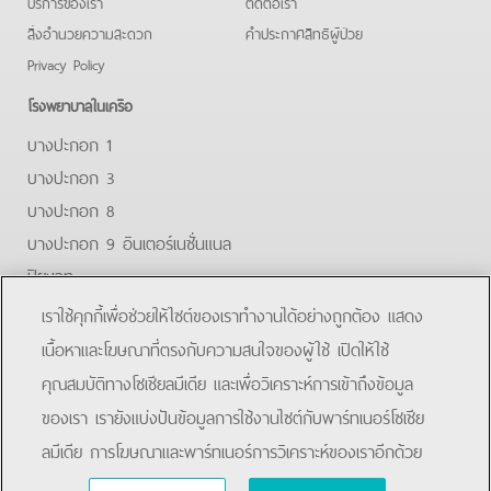
บริการของเรา
ติดต่อเรา
สิ่งอำนวยความสะดวก
คําประกาศสิทธิผู้ป่วย
Privacy Policy
โรงพยาบาลในเครือ
บางปะกอก 1
บางปะกอก 3
บางปะกอก 8
บางปะกอก 9 อินเตอร์เนชั่นแนล
ปิยะเวท
บางปะกอก-รังสิต 2
เราใช้คุกกี้เพื่อช่วยให้ไซต์ของเราทำงานได้อย่างถูกต้อง แสดง
บางปะกอกสมุทรปราการ
เนื้อหาและโฆษณาที่ตรงกับความสนใจของผู้ใช้ เปิดให้ใช้
คุณสมบัติทางโซเชียลมีเดีย และเพื่อวิเคราะห์การเข้าถึงข้อมูล
Facebook
Line
ของเรา เรายังแบ่งปันข้อมูลการใช้งานไซต์กับพาร์ทเนอร์โซเชีย
ลมีเดีย การโฆษณาและพาร์ทเนอร์การวิเคราะห์ของเราอีกด้วย