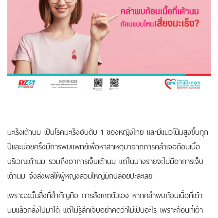
มะเร็งเต้านม เป็นโรคมะเร็งอันดับ 1 ของหญิงไทย และมีแนวโน้มสูงขึ้นทุก
ปีและบ่อยครั้งมีการพบแพทย์เพื่อหาสาเหตุมาจากการคลำเจอก้อนเนื้อ
บริเวณเต้านม รวมถึงอาการเจ็บเต้านม แต่ในบางรายจะไม่มีอาการเจ็บ
เต้านม จึงส่งผลให้ผู้หญิงส่วนใหญ่มักปล่อยปะละเลย
เพราะฉะนั้นสิ่งที่สำคัญคือ การสังเกตตัวเอง หากคลำพบก้อนเนื้อที่เต้า
นมแล้วกลิ้งไปมาได้ แต่ไม่รู้สึกเจ็บอย่าคิดว่าไม่เป็นอะไร เพราะก้อนที่เต้า