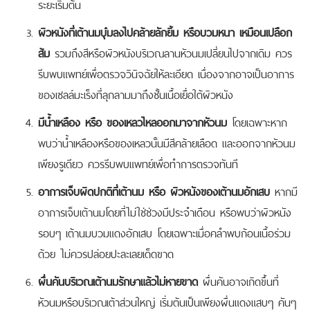
ระยะเริ่มต้น
ผิวหนังที่เต้านมบุ๋มลงไปคล้ายลักยิ้ม หรือบวมหนา เหมือนเปลือก
ส้ม
รวมถึงสีหรือผิวหนังบริเวณลานหัวนมเปลี่ยนไปจากเดิม ควร
รีบพบแพทย์เพื่อตรวจวินิจฉัยให้ละเอียด เนื่องจากอาจเป็นอาการ
ของเซลล์มะเร็งที่ลุกลามมาถึงชั้นเนื้อเยื่อใต้ผิวหนัง
มีน้ำเหลือง หรือ ของเหลวไหลออกมาจากหัวนม
โดยเฉพาะหาก
พบว่าน้ำเหลืองหรือของเหลวนั้นมีสีคล้ายเลือด และออกจากหัวนม
เพียงรูเดียว ควรรีบพบแพทย์เพื่อทำการตรวจทันที
อาการเจ็บผิดปกติที่เต้านม หรือ ผิวหนังของเต้านมอักเสบ
หากมี
อาการเจ็บเต้านมโดยที่ไม่ใช่ช่วงมีประจำเดือน หรือพบว่าผิวหนัง
รอบๆ เต้านมบวมแดงอักเสบ โดยเฉพาะเมื่อคลำพบก้อนเนื้อร่วม
ด้วย ไม่ควรปล่อยปะละเลยเด็ดขาด
ผื่นคันบริเวณเต้านมรักษาแล้วไม่หายขาด
ผื่นคันอาจเกิดขึ้นที่
หัวนมหรือบริเวณเต้าส่วนใหญ่ เริ่มต้นเป็นเพียงผื่นแดงแสบๆ คันๆ