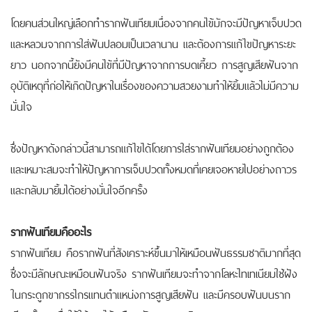
โดยคนส่วนใหญ่เลือกทำรากฟันเทียมเนื่องจากคนไข้มักจะมีปัญหาเจ็บปวด
และหลวมจากการใส่ฟันปลอมเป็นเวลานาน และต้องการแก้ไขปัญหาระยะ
ยาว นอกจากนี้ยังมีคนไข้ที่มีปัญหาจากการบดเคี้ยว การสูญเสียฟันจาก
อุบัติเหตุที่ก่อให้เกิดปัญหาในเรื่องของความสวยงามทำให้ยิ้มแล้วไม่มีความ
มั่นใจ
ซึ่งปัญหาดังกล่าวนี้สามารถแก้ไขได้โดยการใส่รากฟันเทียมอย่างถูกต้อง
และเหมาะสมจะทำให้ปัญหาการเจ็บปวดทั้งหมดที่เคยเจอหายไปอย่างถาวร
และกลับมายิ้มได้อย่างมั่นใจอีกครั้ง
รากฟันเทียมคืออะไร
รากฟันเทียม คือรากฟันที่สังเคราะห์ขึ้นมาให้เหมือนฟันธรรมชาติมากที่สุด
ซึ่งจะมีลักษณะเหมือนฟันจริง รากฟันเทียมจะทำจากโลหะไทเทเนียมใช้ฝัง
ในกระดูกขากรรไกรแทนตำแหน่งการสูญเสียฟัน และมีครอบฟันบนราก