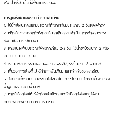
ฟัน สำหรับคนไข้ที่มีฟันแท้เหลือน้อย
การดูแลรักษาหลังจากทำรากฟันเทียม
1. ใช้น้ำแข็งประคบแก้มบริเวณที่ทำรากเทียมประมาณ 2 วันหลังผ่าตัด
2. หลีกเสี่ยงการออกกำลังกายที่มากเกินความจำเป็น การทำงานอย่าง
หนัก แบะการอบซาวน่า
3. ห้ามแปรงฟันบริเวณที่ฝังรากเทียม 2-3 วัน ใช้น้ำยาบ้วนปาก 2 ครั้ง
ต่อวัน เป็นเวลา 7 วัน
4. หลีกเลี่ยงเครื่องดื่มแอลกอฮอล์และงดสูบบุหรี่เป็นเวลา 2 อาทิตย์
5. เคี้ยวอาหารข้างที่ไม่ได้ทำรากฟันเทียม และหลีกเลี่ยงอาหารร้อน
6. ในกรณีที่ผ่าตัดปลูกกระดูกในไซนัสในขากรรไกรบน ให้หลีกเลี่ยงการสั่ง
น้ำมูก และการถ่มน้ำลาย
7. หากมีเลือดไหลให้ใช้ผ้าก๊อชซับเลือด และถ้าเลือดยังไหลอยู่ให้พบ
ทันตแพทย์เพื่อรักษาอย่างเหมาะสม