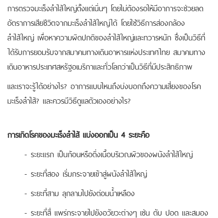
การตรวจมะเร็งลำไส้ใหญ่ตั้งแต่เนิ่นๆ โดยไม่ต้องรอให้มีอาการจะช่วยลด
อัตราการเสียชีวิตจากมะเร็งลำไส้ใหญ่ได้ โดยใช้วิธีการส่องกล้อง
ลำไส้ใหญ่ เพื่อหาความผิดปกติของลำไส้ใหญ่และทวารหนัก ซึ่งเป็นวิธีที่
ได้รับการยอมรับจากสมาคมทางเดินอาหารแห่งประเทศไทย สมาคมทาง
เดินอาหารประเทศสหรัฐอเมริกาและทั่วโลกว่าเป็นวิธีที่มีประสิทธิภาพ
และเราจะรู้ได้อย่างไร? อาการแบบไหนถึงบ่งบอกถึงความเสี่ยงของโรค
มะเร็งลำไส้? และควรมีวิธีดูแลตัวเองอย่างไร?
การเกิดโรคของมะเร็งลำไส้ แบ่งออกเป็น 4 ระยะคือ
- ระยะแรก เป็นก้อนหรือติ่งเนื้อบริเวณผิวของผนังลำไส้ใหญ่
- ระยะที่สอง เริ่มกระจายเข้าสู่ผนังลำไส้ใหญ่
- ระยะที่สาม ลุกลามไปยังต่อมน้ำเหลือง
- ระยะที่สี่ แพร่กระจายไปยังอวัยวะต่างๆ เช่น ตับ ปอด และสมอง