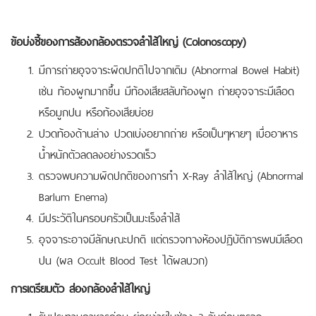
ข้อบ่งชี้ของการส้องกล้องตรวจลำไส้ใหญ่ (Colonoscopy)
มีการถ่ายอุจจาระผิดปกติไปจากเดิม (Abnormal Bowel Habit)
เช่น ท้องผูกมากขึ้น มีท้องเสียสลับท้องผูก ถ่ายอุจจาระมีเลือด
หรือมูกปน หรือท้องเสียบ่อย
ปวดท้องด้านล่าง ปวดเบ่งอยากถ่าย หรือเป็นๆหายๆ เบื่ออาหาร
น้ำหนักตัวลดลงอย่างรวดเร็ว
ตรวจพบความผิดปกติของการทำ X-Ray ลำไส้ใหญ่ (Abnormal
Barlum Enema)
มีประวัติในครอบครัวเป็นมะเร็งลำไส้
อุจจาระอาจมีลักษณะปกติ แต่ตรวจทางห้องปฏิบัติการพบมีเลือด
ปน (ผล Occult Blood Test ได้ผลบวก)
การเตรียมตัว ส่องกล้องลำไส้ใหญ่
รับประทานอาหารอ่อน ย่อยง่ายในช่วง 3 วันก่อนตรวจ