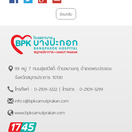
Plus
ย้อนกลับ
99 หมู่ 7 ถนนสุขสวัสดิ์ ตำบลบางครุ อำเภอพระประแดง
จังหวัดสมุทรปราการ 10130
โทรศัพท์ :
0-2109-3222
| โทรสาร :
0-2109-3299
info.s@bpksamutprakan.com
www.bpksamutprakan.com
BPK