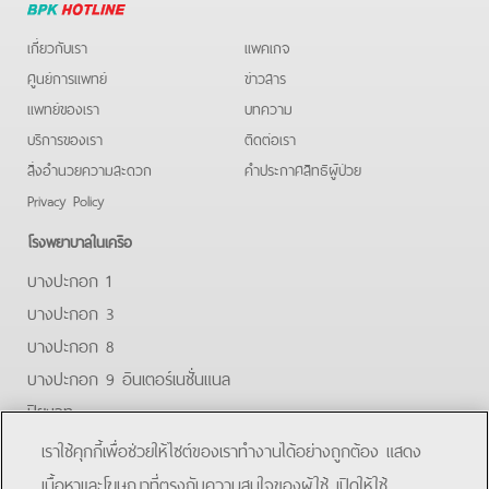
Hotline
เกี่ยวกับเรา
แพคเกจ
ศูนย์การแพทย์
ข่าวสาร
แพทย์ของเรา
บทความ
บริการของเรา
ติดต่อเรา
สิ่งอำนวยความสะดวก
คําประกาศสิทธิผู้ป่วย
Privacy Policy
โรงพยาบาลในเครือ
บางปะกอก 1
บางปะกอก 3
บางปะกอก 8
บางปะกอก 9 อินเตอร์เนชั่นแนล
ปิยะเวท
บางปะกอก-รังสิต 2
เราใช้คุกกี้เพื่อช่วยให้ไซต์ของเราทำงานได้อย่างถูกต้อง แสดง
บางปะกอกสมุทรปราการ
เนื้อหาและโฆษณาที่ตรงกับความสนใจของผู้ใช้ เปิดให้ใช้