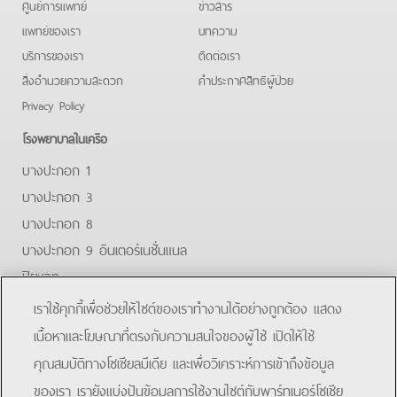
ศูนย์การแพทย์
ข่าวสาร
แพทย์ของเรา
บทความ
บริการของเรา
ติดต่อเรา
สิ่งอำนวยความสะดวก
คําประกาศสิทธิผู้ป่วย
Privacy Policy
โรงพยาบาลในเครือ
บางปะกอก 1
บางปะกอก 3
บางปะกอก 8
บางปะกอก 9 อินเตอร์เนชั่นแนล
ปิยะเวท
บางปะกอก-รังสิต 2
เราใช้คุกกี้เพื่อช่วยให้ไซต์ของเราทำงานได้อย่างถูกต้อง แสดง
บางปะกอกสมุทรปราการ
เนื้อหาและโฆษณาที่ตรงกับความสนใจของผู้ใช้ เปิดให้ใช้
คุณสมบัติทางโซเชียลมีเดีย และเพื่อวิเคราะห์การเข้าถึงข้อมูล
Facebook
Line
ของเรา เรายังแบ่งปันข้อมูลการใช้งานไซต์กับพาร์ทเนอร์โซเชีย