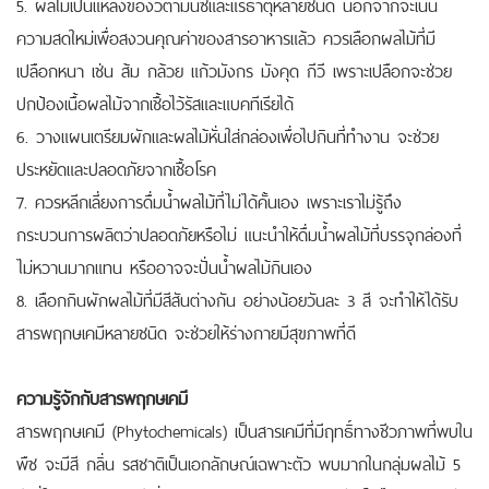
5. ผลไม้เป็นแหล่งของวิตามินซีและแร่ธาตุหลายชนิด นอกจากจะเน้น
ความสดใหม่เพื่อสงวนคุณค่าของสารอาหารแล้ว ควรเลือกผลไม้ที่มี
เปลือกหนา เช่น ส้ม กล้วย แก้วมังกร มังคุด กีวี เพราะเปลือกจะช่วย
ปกป้องเนื้อผลไม้จากเชื้อไว้รัสและแบคทีเรียได้
6. วางแผนเตรียมผักและผลไม้หั่นใส่กล่องเพื่อไปกินที่ทำงาน จะช่วย
ประหยัดและปลอดภัยจากเชื้อโรค
7. ควรหลีกเลี่ยงการดื่มน้ำผลไม้ที่ไม่ได้คั้นเอง เพราะเราไม่รู้ถึง
กระบวนการผลิตว่าปลอดภัยหรือไม่ แนะนำให้ดื่มน้ำผลไม้ที่บรรจุกล่องที่
ไม่หวานมากแทน หรืออาจจะปั่นน้ำผลไม้กินเอง
8. เลือกกินผักผลไม้ที่มีสีสันต่างกัน อย่างน้อยวันละ 3 สี จะทำให้ได้รับ
สารพฤกษเคมีหลายชนิด จะช่วยให้ร่างกายมีสุขภาพที่ดี
ความรู้จักกับสารพฤกษเคมี
สารพฤกษเคมี (Phytochemicals) เป็นสารเคมีที่มีฤทธิ์ทางชีวภาพที่พบใน
พืช จะมีสี กลิ่น รสชาติเป็นเอกลักษณ์เฉพาะตัว พบมากในกลุ่มผลไม้ 5