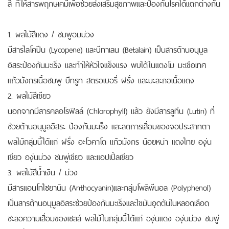
สี ที่ให้สารพฤกษเคมีเพื่อช่วยส่งเสริมสุขภาพและป้องกันโรคได้แตกต่างกัน
1. ผลไม้สีแดง / ชมพูอมม่วง
มีสารไลโคปีน (Lycopene) และบีทาเลน (Betalain) เป็นสารต้านอนุมูล
อิสระป้องกันมะเร็ง และทำให้หัวใจแข็งแรง พบได้ในแตงโม มะเขือเทศ
แก้วมังกรเนื้อชมพู บีทรูท สตรอเบอรี่ ฝรั่ง และมะละกอเนื้อแดง
2. ผลไม้สีเขียว
นอกจากมีสารคลอโรฟิลล์ (Chlorophyll) แล้ว ยังมีสารลูทีน (Lutin) ที่
ช่วยต้านอนุมูลอิสระ ป้องกันมะเร็ง และลดการเสื่อมของจอประสาทตา
ผลไม้กลุ่มนี้ได้แก่ ฝรั่ง อะโวคาโด แก้วมังกร น้อยหน่า แตงไทย องุ่น
เขียว องุ่นม่วง ชมพู่เขียว และแอปเปิ้ลเขียว
3. ผลไม้สีน้ำเงิน / ม่วง
มีสารแอนโทไซยานิน (Anthocyanin)และกลุ่มโพลิพีนอล (Polyphenol)
เป็นสารต้านอนุมูลอิสระช่วยป้องกันมะเร็งและไขมันอุดตันในหลอดเลือด
ชะลอความเสื่อมของเซลล์ ผลไม้ในกลุ่มนี้ได้แก่ องุ่นแดง องุ่นม่วง ชมพู่