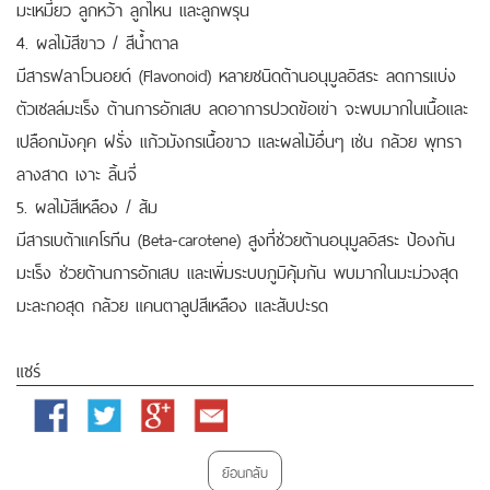
มะเหมี่ยว ลูกหว้า ลูกไหน และลูกพรุน
4. ผลไม้สีขาว / สีน้ำตาล
มีสารฟลาโวนอยด์ (Flavonoid) หลายชนิดต้านอนุมูลอิสระ ลดการแบ่ง
ตัวเซลล์มะเร็ง ต้านการอักเสบ ลดอาการปวดข้อเข่า จะพบมากในเนื้อและ
เปลือกมังคุค ฝรั่ง แก้วมังกรเนื้อขาว และผลไม้อื่นๆ เช่น กล้วย พุทรา
ลางสาด เงาะ ลิ้นจี่
5. ผลไม้สีเหลือง / ส้ม
มีสารเบต้าแคโรทีน (Beta-carotene) สูงที่ช่วยต้านอนุมูลอิสระ ป้องกัน
มะเร็ง ช่วยต้านการอักเสบ และเพิ่มระบบภูมิคุ้มกัน พบมากในมะม่วงสุด
มะละกอสุด กล้วย แคนตาลูปสีเหลือง และสับปะรด
แชร์
Facebook
Twitter
Google
Email
Plus
ย้อนกลับ