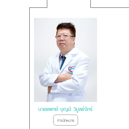
พยาบาล
บาง
ปะ
กอก
สมุทรปราการ
นายแพทย์ บุญมี วิบูลย์จักร์
การนัดหมาย