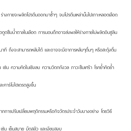
 ร่างกายจะผลิตโปรตีนออกมาซ้ำๆ จนโปรตีนเหล่านั้นไปเกาะหลอดเลือด
เพื่อดูดซึมน้ำตาลในเลือด การนอนดึกอาจส่งผลให้ร่างกายไม่ผลิตอินซูลิน
0 นาที ถึงจะสามารถหลับได้ และอาจจะมีอาการหลับๆตื่นๆ หรือสะดุ้งตื่น
ช่น ความคิดในเชิงลบ ความวิตกกังวล ภาวะซึมเศร้า โรคย้ำคิดย้ำ
ละคาร์โบไฮเดรตสูงขึ้น
จากการปรับเปลี่ยนพฤติกรรมหรือกิจวัตรประจำวันบางอย่าง โดยวิธี
เช่น เย็นสบาย มืดสลัว และเงียบสงบ