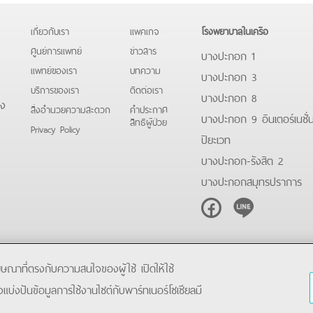
เกี่ยวกับเรา
แพคเกจ
โรงพยาบาลในเครือ
ศูนย์การแพทย์
ข่าวสาร
บางปะกอก 1
แพทย์ของเรา
บทความ
บางปะกอก 3
บริการของเรา
ติดต่อเรา
บางปะกอก 8
ดง
สิ่งอำนวยความสะดวก
คําประกาศ
บางปะกอก 9 อินเตอร์เนชั่
สิทธิผู้ป่วย
Privacy Policy
ปิยะเวท
บางปะกอก-รังสิต 2
บางปะกอกสมุทรปราการ
Facebook
Line
โฆษณาที่ตรงกับความสนใจของผู้ใช้ เปิดให้ใช้
ังแบ่งปันข้อมูลการใช้งานไซต์กับพาร์ทเนอร์โซเชียลมี
Copyright © 2019 Bangpakok Hospital All rights reserved.