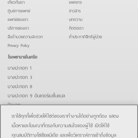
เกี่ยวกับเรา
แพคเกจ
ศูนย์การแพทย์
ข่าวสาร
แพทย์ของเรา
บทความ
บริการของเรา
ติดต่อเรา
สิ่งอำนวยความสะดวก
คําประกาศสิทธิผู้ป่วย
Privacy Policy
โรงพยาบาลในเครือ
บางปะกอก 1
บางปะกอก 3
บางปะกอก 8
บางปะกอก 9 อินเตอร์เนชั่นแนล
ปิยะเวท
บางปะกอก-รังสิต 2
เราใช้คุกกี้เพื่อช่วยให้ไซต์ของเราทำงานได้อย่างถูกต้อง แสดง
บางปะกอกสมุทรปราการ
เนื้อหาและโฆษณาที่ตรงกับความสนใจของผู้ใช้ เปิดให้ใช้
คุณสมบัติทางโซเชียลมีเดีย และเพื่อวิเคราะห์การเข้าถึงข้อมูล
Facebook
Line