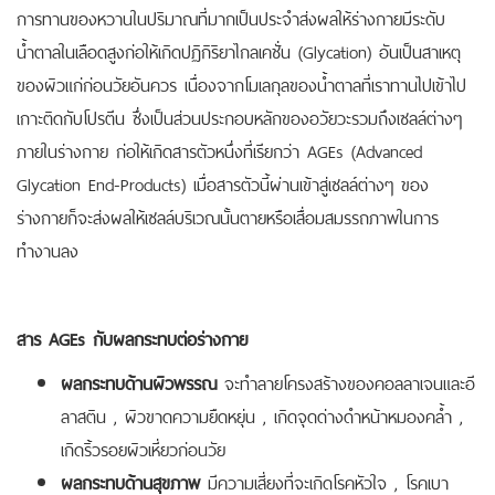
การทานของหวานในปริมาณที่มากเป็นประจำส่งผลให้ร่างกายมีระดับ
น้ำตาลในเลือดสูงก่อให้เกิดปฏิกิริยาไกลเคชั่น
(Glycation)
อันเป็นสาเหตุ
ของผิวแก่ก่อนวัยอันควร เนื่องจากโมเลกุลของน้ำตาลที่เราทานไปเข้าไป
เกาะติดกับโปรตีน ซึ่งเป็นส่วนประกอบหลักของอวัยวะรวมถึงเซลล์ต่างๆ
ภายในร่างกาย ก่อให้เกิดสารตัวหนึ่งที่เรียกว่า AGEs (Advanced
Glycation End-Products) เมื่อสารตัวนี้ผ่านเข้าสู่เซลล์ต่างๆ ของ
ร่างกายก็จะส่งผลให้เซลล์บริเวณนั้นตายหรือเสื่อมสมรรถภาพในการ
ทำงานลง
สาร AGEs กับผลกระทบต่อร่างกาย
ผลกระทบด้านผิวพรรณ
จะทำลายโครงสร้างของคอลลาเจนและอี
ลาสติน , ผิวขาดความยืดหยุ่น , เกิดจุดด่างดำหน้าหมองคล้ำ ,
เกิดริ้วรอยผิวเหี่ยวก่อนวัย
ผลกระทบด้านสุขภาพ
มีความเสี่ยงที่จะเกิดโรคหัวใจ , โรคเบา