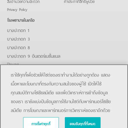
สิ่งอำนวยความสะดวก
คําประกาศสิทธิผู้ป่วย
Privacy Policy
โรงพยาบาลในเครือ
บางปะกอก 1
บางปะกอก 3
บางปะกอก 8
บางปะกอก 9 อินเตอร์เนชั่นแนล
ปิยะเวท
บางปะกอก-รังสิต 2
เราใช้คุกกี้เพื่อช่วยให้ไซต์ของเราทำงานได้อย่างถูกต้อง แสดง
บางปะกอกสมุทรปราการ
เนื้อหาและโฆษณาที่ตรงกับความสนใจของผู้ใช้ เปิดให้ใช้
คุณสมบัติทางโซเชียลมีเดีย และเพื่อวิเคราะห์การเข้าถึงข้อมูล
Facebook
Line
ของเรา เรายังแบ่งปันข้อมูลการใช้งานไซต์กับพาร์ทเนอร์โซเชีย
ลมีเดีย การโฆษณาและพาร์ทเนอร์การวิเคราะห์ของเราอีกด้วย
การตั้งค่าคุกกี้
ยอมรับคุกกี้ทั้งหมด
Copyright © 2019 Bangpakok Hospital All rights reserved.