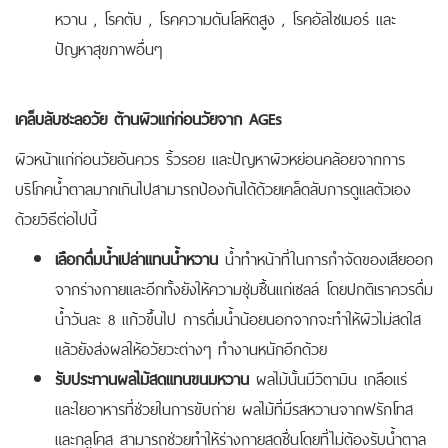
หวาน , โรคตับ , โรคความดันโลหิตสูง , โรคอัลไซเมอร์ และ
ปัญหาสุขภาพอื่นๆ
เคล็บลับชะลอวัย ต้านผิวแก่ก่อนวัยจาก AGEs
ผิวหน้าแก่ก่อนวัยอันควร ริ้วรอย และปัญหาผิวหย่อนคล้อยจากการ
บริโภคน้ำตาลมากเกินไปสามารถป้องกันได้ด้วยเคล็ดลับการดูแลตัวเอง
ด้วยวิธีต่อไปนี้
เลือกดื่มน้ำเปล่าแทนน้ำหวาน
น้ำทำหน้าที่ในการกำจัดของเสียออก
จากร่างกายและอีกทั้งยังให้ความชุ่มชื้นแก่เซลล์ โดยปกติเราควรดื่ม
น้ำวันละ 8 แก้วขึ้นไป การดื่มน้ำน้อยนอกจากจะทำให้ผิวไม่สดใส
แล้วยังส่งผลให้อวัยวะต่างๆ ทำงานหนักอีกด้วย
รับประทานผลไม้สดแทนขนมหวาน
ผลไม้นั้นมีวิตามิน เกลือแร่
และใยอาหารที่ช่วยในการขับถ่าย ผลไม้ที่มีรสหวานจากฟรักโทส
และกลูโคส สามารถช่วยทำให้ร่างกายสดชื่นโดยที่ไม่ต้องรับน้ำตาล