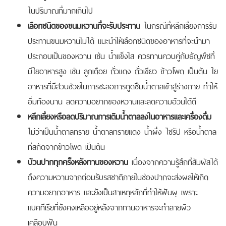
ในปริมาณที่มากเกินไป
เลือกชนิดของขนมหวานที่จะรับประทาน
ในกรณีที่หลีกเลี่ยงการรับ
ประทานขนมหวานไม่ได้ แนะนำให้เลือกชนิดของอาหารที่จะนำมา
ประกอบเป็นของหวาน เช่น น้ำแข็งไส ควรทานควบคู่กับธัญพืชที่
มีใยอาหารสูง เช่น ลูกเดือย ถั่วแดง ถั่วเขียว ข้าวโพด เป็นต้น ใย
อาหารที่มีส่วนช่วยในการชะลอการดูดซึมน้ำตาลเข้าสู่ร่างกาย ทำให้
อิ่มท้องนาน ลดความอยากของหวานและลดความอ้วนได้ดี
หลีกเลี่ยงหรือลดปริมาณการเติมน้ำตาลลงในอาหารและเครื่องดื่ม
ไม่ว่าเป็นน้ำตาลทราย น้ำตาลทรายแดง น้ำผึ่ง ไซรัป หรือน้ำตาล
ที่สกัดจากข้าวโพด เป็นต้น
บ้วนปากทุกครั้งหลังทานของหวาน
เนื่องจากความรู้สึกที่สัมผัสได้
ถึงความหวานจากต่อมรับรสชาติภายในช่องปากจะส่งผลให้เกิด
ความอยากอาหาร และยังเป็นสาเหตุหลักที่ทำให้ฟันผุ เพราะ
แบคทีเรียที่ยังคงเหลืออยู่หลังจากทานอาหารจะทำลายผิว
เคลือบฟัน